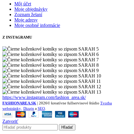
Môj účet
Moje objednávky
Zoznam želaní
Moje adresy
Moje osobné informácie
Z INSTAGRAMU
https://www.instagram.com/fashion_area.sk/
FASHIONAREA.SK
| 2026© kreatívne fullservisové štúdio
Tvorba
webstránky,
Dizajn
a
SEO
.
Zatvoriť
Hľadať