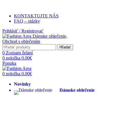
Poštovné ZADARMO pri objednávke na
KONTAKTUJTE NÁS
FAQ – otázky
Prihlásiť / Registrovať
Hľadať
0
Zoznam želaní
0
položka
0.00
€
Ponuka
0
položka
0.00
€
Novinky
Dámske oblečenie