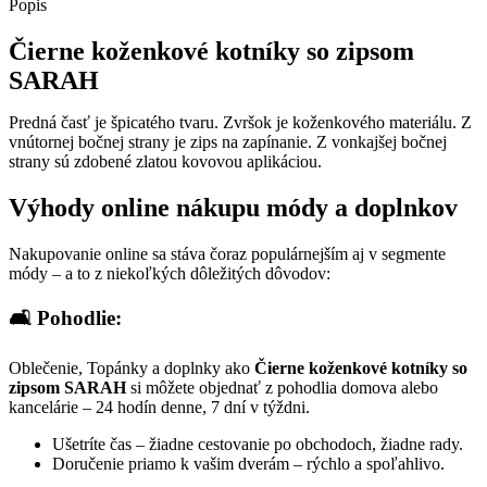
koženkové
Popis
kotníky
so
Čierne koženkové kotníky so zipsom
zipsom
SARAH
SARAH
Predná časť je špicatého tvaru. Zvršok je koženkového materiálu. Z
vnútornej bočnej strany je zips na zapínanie. Z vonkajšej bočnej
strany sú zdobené zlatou kovovou aplikáciou.
Výhody online nákupu módy a doplnkov
Nakupovanie online sa stáva čoraz populárnejším aj v segmente
módy – a to z niekoľkých dôležitých dôvodov:
🛋️ Pohodlie:
Oblečenie, Topánky a doplnky ako
Čierne koženkové kotníky so
zipsom SARAH
si môžete objednať z pohodlia domova alebo
kancelárie – 24 hodín denne, 7 dní v týždni.
Ušetríte čas – žiadne cestovanie po obchodoch, žiadne rady.
Doručenie priamo k vašim dverám – rýchlo a spoľahlivo.