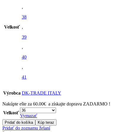
,
38
Velkosť
,
39
,
40
,
41
Výrobca
DK-TRADE ITALY
Nakúpte ešte za
60.00
€
a získajte dopravu ZADARMO !
Velkosť
Vymazať
množstvo
Pridať do košíka
Kúp teraz
Čierne
Pridať do zoznamu želaní