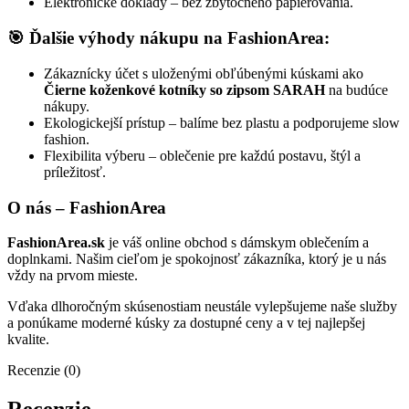
Elektronické doklady – bez zbytočného papierovania.
🎯 Ďalšie výhody nákupu na FashionArea:
Zákaznícky účet s uloženými obľúbenými kúskami ako
Čierne koženkové kotníky so zipsom SARAH
na budúce
nákupy.
Ekologickejší prístup – balíme bez plastu a podporujeme slow
fashion.
Flexibilita výberu – oblečenie pre každú postavu, štýl a
príležitosť.
O nás – FashionArea
FashionArea.sk
je váš online obchod s dámskym oblečením a
doplnkami. Našim cieľom je spokojnosť zákazníka, ktorý je u nás
vždy na prvom mieste.
Vďaka dlhoročným skúsenostiam neustále vylepšujeme naše služby
a ponúkame moderné kúsky za dostupné ceny a v tej najlepšej
kvalite.
Recenzie (0)