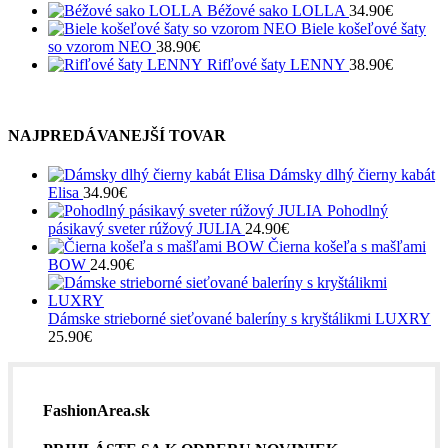
Béžové sako LOLLA
34.90
€
Biele košeľové šaty
so vzorom NEO
38.90
€
Rifľové šaty LENNY
38.90
€
NAJPREDÁVANEJŠÍ TOVAR
Dámsky dlhý čierny kabát
Elisa
34.90
€
Pohodlný
pásikavý sveter rúžový JULIA
24.90
€
Čierna košeľa s mašľami
BOW
24.90
€
Dámske strieborné sieťované baleríny s kryštálikmi LUXRY
25.90
€
FashionArea.sk