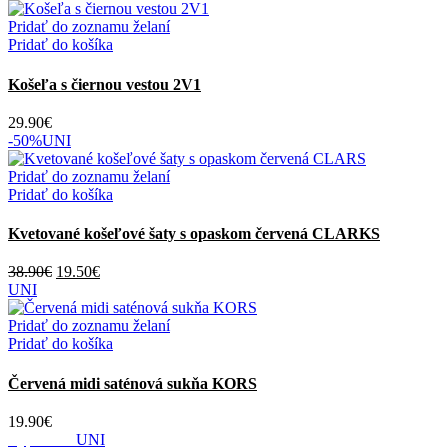
stránke
produktu.
Pridať do zoznamu želaní
Pridať do košíka
Košeľa s čiernou vestou 2V1
29.90
€
-50%
UNI
Pridať do zoznamu želaní
Pridať do košíka
Kvetované košeľové šaty s opaskom červená CLARKS
Pôvodná
Aktuálna
38.90
€
19.50
€
cena
cena
UNI
bola:
je:
38.90€.
19.50€.
Pridať do zoznamu želaní
Pridať do košíka
Červená midi saténová sukňa KORS
19.90
€
Vypredané
UNI