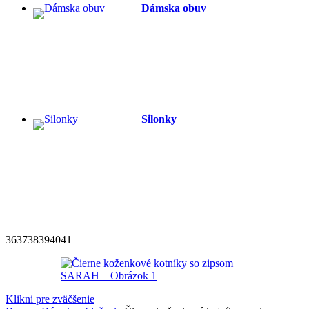
Dámska obuv
Silonky
36
37
38
39
40
41
Klikni pre zväčšenie