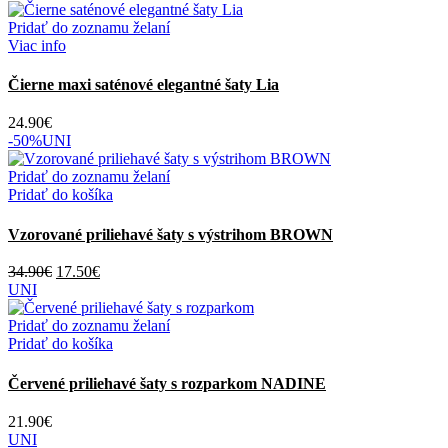
Pridať do zoznamu želaní
Viac info
Čierne maxi saténové elegantné šaty Lia
24.90
€
-50%
UNI
Pridať do zoznamu želaní
Pridať do košíka
Vzorované priliehavé šaty s výstrihom BROWN
Pôvodná
Aktuálna
34.90
€
17.50
€
cena
cena
UNI
bola:
je:
34.90€.
17.50€.
Pridať do zoznamu želaní
Pridať do košíka
Červené priliehavé šaty s rozparkom NADINE
21.90
€
UNI