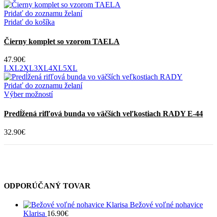
Pridať do zoznamu želaní
Pridať do košíka
Čierny komplet so vzorom TAELA
47.90
€
L
XL
2XL
3XL
4XL
5XL
Pridať do zoznamu želaní
Tento
Výber možností
produkt
má
Predĺžená rifľová bunda vo väčších veľkostiach RADY E-44
viacero
variantov.
32.90
€
Možnosti
si
môžete
vybrať
na
stránke
ODPORÚČANÝ TOVAR
produktu.
Bežové voľné nohavice
Klarisa
16.90
€