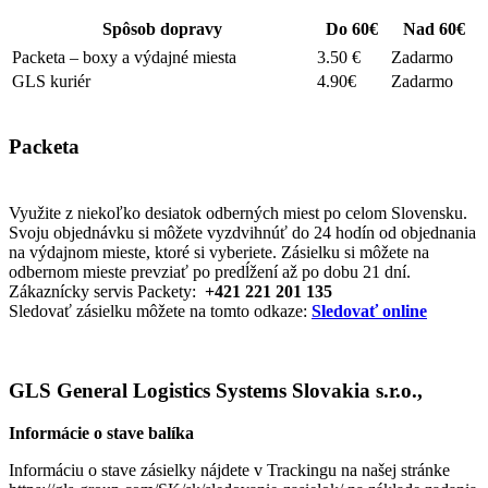
Spôsob dopravy
Do 60€
Nad 60€
Packeta – boxy a výdajné miesta
3.50 €
Zadarmo
GLS kuriér
4.90€
Zadarmo
Packeta
Využite z niekoľko desiatok odberných miest po celom Slovensku.
Svoju objednávku si môžete vyzdvihnúť do 24 hodín od objednania
na výdajnom mieste, ktoré si vyberiete. Zásielku si môžete na
odbernom mieste prevziať po predĺžení až po dobu 21 dní.
Zákaznícky servis Packety:
+421 221 201 135
Sledovať zásielku môžete na tomto odkaze:
Sledovať online
GLS General Logistics Systems Slovakia s.r.o.,
Informácie o stave balíka
Informáciu o stave zásielky nájdete v Trackingu na našej stránke