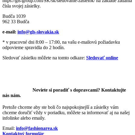
https://gls-group.com/SK/sk/sledovanie-zasielok/ na základe zadania
čísla svojej zásielky.
Budča 1039
962 33 Budča
e-mail:
info@gls-slovakia.sk
* v pracovné dni 8:00 – 17:00, na vašu e-mailovú požiadavku
odpovieme spravidla do 2 hodín.
Sledovať zásielku môžete na tomto odkaze:
Sledovať online
Neviete si poradiť s dopravcami? Kontaktujte
nás nám.
Pretože chceme aby ste boli čo najspokojnejší a zásielky vám
chceme doručiť vždy v poriadku, môžete sa informovať aj na našej
infolinke alebo emaily.
Email:
info@fashionarea.sk
Kontaktný formulár