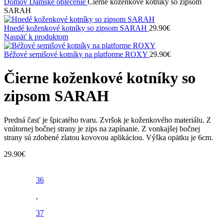
Domov
Dámske oblečenie
Čierne koženkové kotníky so zipsom
SARAH
Hnedé koženkové kotníky so zipsom SARAH
29.90
€
Naspäť k produktom
Béžové semišové kotníky na platforme ROXY
29.90
€
Čierne koženkové kotníky so
zipsom SARAH
Predná časť je špicatého tvaru. Zvršok je koženkového materiálu. Z
vnútornej bočnej strany je zips na zapínanie. Z vonkajšej bočnej
strany sú zdobené zlatou kovovou aplikáciou. Výška opätku je 6cm.
29.90
€
36
,
37