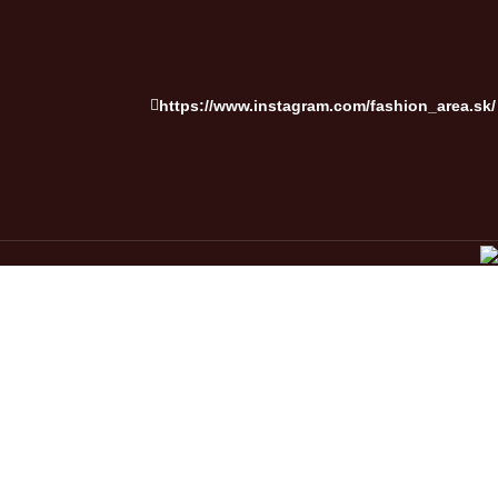
https://www.instagram.com/fashion_area.sk/
OVERENÉ ZÁKAZNÍKMI
rodukt ak nie vy teda náš zákazník. Podelte sa o skúsenosť.
VŽDY KVALITNÉ PRODUKTY
o tovaru skladom, pre profesionálov s overenou kvalitou.