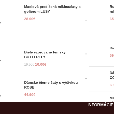
Maslová predĺžená mikina/šaty s
Ru
golierom LUSY
r
28.90
€
65
Bi
Biele vzorované tenisky
59
BUTTERFLY
10.00
€
19.90
€
Dá
CO
Dámske čierne šaty s výšivkou
6.
ROSE
44.90
€
Ma
pl
INFORMÁCIE
26