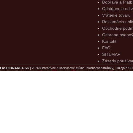
Doprava a Platb
Odstúpenie od 
Elegantná biela tunika s
Vrátenie tovaru
kvetovaným vzorom BALCIO
Reklamácia onli
34.90
€
Obchodné podm
Ochrana osobný
Kontakt
FAQ
SITEMAP
Zásady používan
FASHIONAREA.SK
| 2026© kreatívne fullservisové štúdio
Tvorba webstránky,
Dizajn
a
SE
DOPRAVA ZADARMO
Dopravu zaplatíme radi za Vás ak suma v košíku 
UŠETRIŤ SA OPLATÍ
Prijateľné a dlhodobo nízke ceny v našom eshope Vám uš