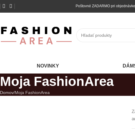
Poštovné ZADARMO pri 
NOVINKY
DÁM
Moja FashionArea
Domov
Moja FashionArea
Z
a