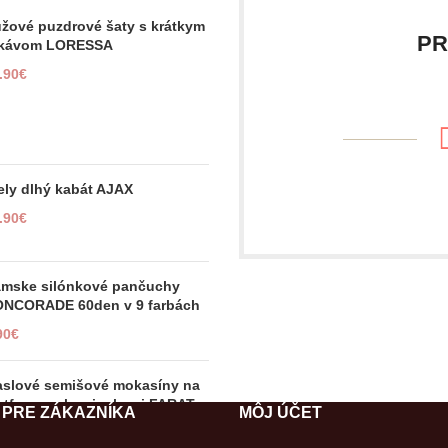
žové puzdrové šaty s krátkym
PR
ukávom LORESSA
.90
€
ely dlhý kabát AJAX
.90
€
mske silónkové pančuchy
NCORADE 60den v 9 farbách
90
€
slové semišové mokasíny na
atforme s kamienkami FARAT
 PRE ZÁKAZNÍKA
MÔJ ÚČET
.90
€