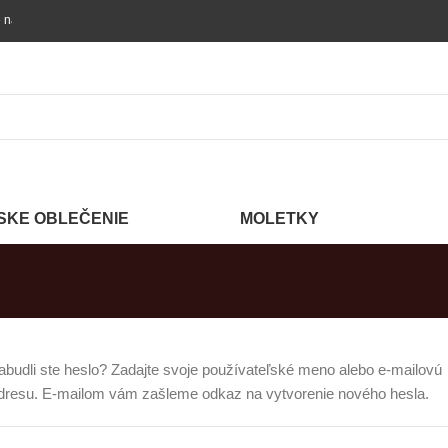
objednávke nad 60 €!
SKE OBLEČENIE
MOLETKY
abudli ste heslo? Zadajte svoje používateľské meno alebo e-mailovú
dresu. E-mailom vám zašleme odkaz na vytvorenie nového hesla.