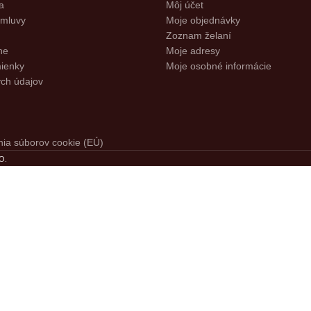
a
Môj účet
zmluvy
Moje objednávky
Zoznam želaní
ne
Moje adresy
ienky
Moje osobné informácie
ch údajov
ia súborov cookie (EÚ)
O
.
presiahne 60€.
Kto najlepšie ohodnotí p
etria na kávu a viac.
Garancia prvotriedneh