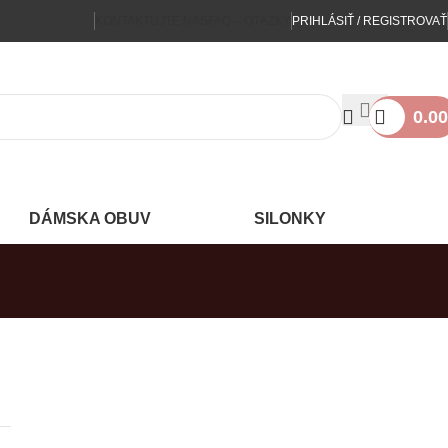
KONTAKTUJTE NÁS
FAQ – OTÁZKY
PRIHLÁSIŤ / REGISTROVAŤ
0.00
DÁMSKA OBUV
SILONKY