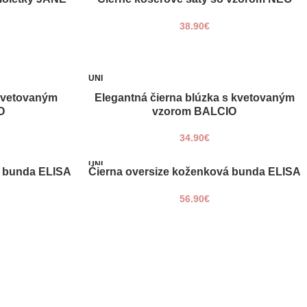
UNI
38.90
€
UNI
 kvetovaným
Elegantná čierna blúzka s kvetovaným
PRIDAŤ DO KOŠÍKA
O
vzorom BALCIO
34.90
€
UNI
á bunda ELISA
Čierna oversize koženková bunda ELISA
PRIDAŤ DO KOŠÍKA
56.90
€