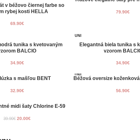
 v béžovo čiernej farbe so
KA
m rybej kosti HELLA
79.90
€
69.90
€
UNI
modrá tunika s kvetovaným
Elegantná biela tunika s
KA
PRIDAŤ DO KOŠÍKA
vzorom BALCIO
vzorom BALCI
34.90
€
34.90
€
UNI
blúzka s mašľou BENT
Béžová oversize koženkov
KA
PRIDAŤ DO KOŠÍKA
32.90
€
56.90
€
ntné midi šaty Chlorine E-59
KA
20.00
€
39.90
€