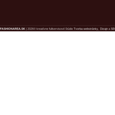
FASHIONAREA.SK
| 2026© kreatívne fullservisové štúdio
Tvorba webstránky,
Dizajn
a
SE