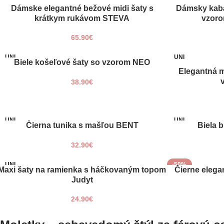
38
UNI
Dámske elegantné bežové midi šaty s
Dámsky kabát
VÝBER MOŽNOSTÍ
PRIDAŤ DO KOŠÍ
krátkym rukávom STEVA
vzoro
50
52
65.90
€
54
40
UNI
UNI
Biele košeľové šaty so vzorom NEO
PRIDAŤ DO KOŠÍKA
42
Elegantná 
PRIDAŤ DO KOŠÍ
44
38.90
€
46
48
UNI
UNI
Čierna tunika s mašľou BENT
Biela 
PRIDAŤ DO KOŠÍKA
PRIDAŤ DO KOŠÍ
32.90
€
UNI
-50%
Maxi šaty na ramienka s háčkovaným topom
Čierne elega
PRIDAŤ DO KOŠÍKA
PRIDAŤ DO KOŠÍ
UNI
Judyt
24.90
€