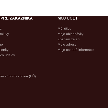
 PRE ZÁKAZNÍKA
MÔJ ÚČET
a
Môj účet
zmluvy
Moje objednávky
Zoznam želaní
ne
Moje adresy
ienky
Moje osobné informácie
ch údajov
presiahne 60€.
Kto najlepšie ohodnotí p
ia súborov cookie (EÚ)
etria na kávu a viac.
Garancia prvotriedneh