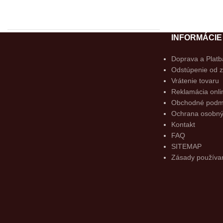
INFORMÁCIE
Košeľa s bielou vestou 2V1
29.90
€
Doprava a Platb
Odstúpenie od 
Vrátenie tovaru
Reklamácia onli
Obchodné podm
Ochrana osobný
Kontakt
DOPRAVA ZADARMO
FAQ
SITEMAP
Dopravu zaplatíme radi za Vás ak suma v košíku 
Zásady používan
UŠETRIŤ SA OPLATÍ
Prijateľné a dlhodobo nízke ceny v našom eshope Vám uš