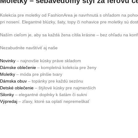
Moletky – sebavedomý štýl za férovú c
Kolekcia pre moletky od FashionArea je navrhnutá s ohľadom na pohodli
pri nosení. Elegantné blúzky, šaty, topy či nohavice pre moletky sú do
Naším cieľom je, aby sa každá žena cítila krásne – bez ohľadu na kon
Nezabudnite navštíviť aj naše
Novinky
– najnovšie kúsky práve skladom
Dámske oblečenie
– kompletná kolekcia pre ženy
Moletky
– móda pre plnšie tvary
Dámska obuv
– topánky pre každú sezónu
Detské oblečenie
– štýlové kúsky pre najmenších
Silonky
– elegantné doplnky k šatám či sukni
Výpredaj
– zľavy, ktoré sa oplatí nepremeškať