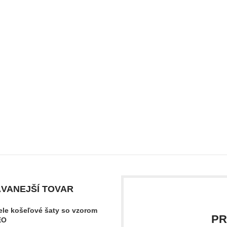
VANEJŠÍ TOVAR
ele košeľové šaty so vzorom
PR
EO