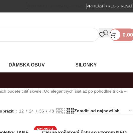
KONTAKTUJTE NÁS
FAQ – OTÁZKY
PRIHLÁSIŤ / REGISTROVAŤ
0.00
DÁMSKA OBUV
SILONKY
h budete cítiť skvele. Od elegantných šiat až po pohodlné tričká –
obraziť
12
24
36
48
NOVINKA
moletky JANE
Čierne košeľové šaty so vzorom NEO
PRIDAŤ DO KOŠÍKA