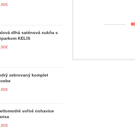
.90
€
alová dlhá saténová sukňa s
zparkom KELIS
.90
€
drý zebrovaný komplet
hoebe
.90
€
etlomodré voľné nohavice
arisa
.90
€