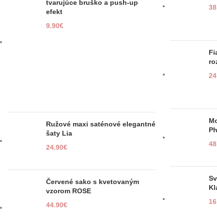
tvarujúce bruško a push-up
38
efekt
9.90
€
Fi
ro
24
Mo
Ružové maxi saténové elegantné
P
šaty Lia
48
24.90
€
Sv
Červené sako s kvetovaným
Kl
vzorom ROSE
16
44.90
€