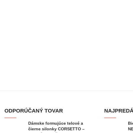
Facebook
Instagram
ODPORÚČANÝ TOVAR
NAJPREDÁ
Dámske formujúce telové a
Bi
čierne silonky CORSETTO –
N