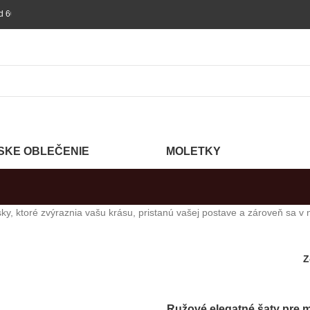
ednávke nad 60 €!
SKE OBLEČENIE
MOLETKY
ktoré zvýraznia vašu krásu, pristanú vašej postave a zároveň sa v nic
Z
Ružové elegatné šaty pre 
PRIDAŤ DO KOŠÍKA