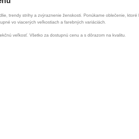
enu
e, trendy strihy a zvýraznenie ženskosti. Ponúkame oblečenie, ktoré l
stupné vo viacerých veľkostiach a farebných variáciách.
fekčnú veľkosť. Všetko za dostupnú cenu a s dôrazom na kvalitu.