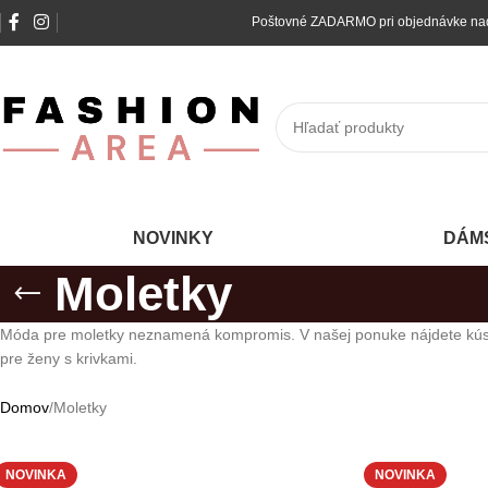
Poštovné ZADARMO pri obj
NOVINKY
DÁM
Moletky
Móda pre moletky neznamená kompromis. V našej ponuke nájdete kúsky, 
pre ženy s krivkami.
Domov
Moletky
NOVINKA
NOVINKA