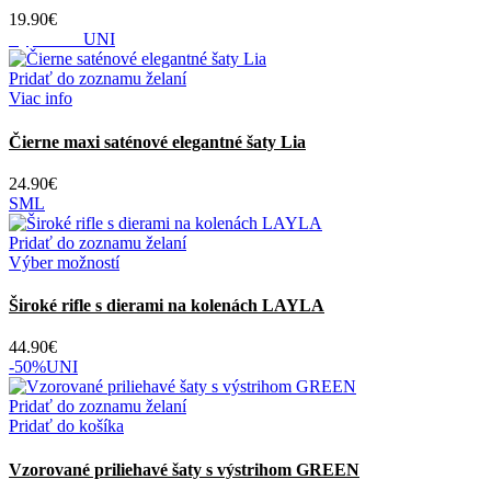
19.90
€
Vypredané
UNI
Pridať do zoznamu želaní
Viac info
Čierne maxi saténové elegantné šaty Lia
24.90
€
S
M
L
Pridať do zoznamu želaní
Tento
Výber možností
produkt
má
Široké rifle s dierami na kolenách LAYLA
viacero
variantov.
44.90
€
Možnosti
-50%
UNI
si
môžete
Pridať do zoznamu želaní
vybrať
Pridať do košíka
na
stránke
Vzorované priliehavé šaty s výstrihom GREEN
produktu.