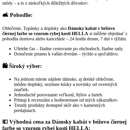
módy – a to z niekoľkých dôležitých dôvodov:
🛋️ Pohodlie:
Oblečenie, Topánky a doplnky ako
Dámsky kabát v béžovo
čiernej farbe so vzorom rybej kosti HELLA
si môžete objednať z
pohodlia domova alebo kancelárie – 24 hodín denne, 7 dní v týždni.
Ušetríte čas – žiadne cestovanie po obchodoch, žiadne rady.
Doručenie priamo k vašim dverám – rýchlo a spoľahlivo.
🛍️ Široký výber:
Na jednom mieste nájdete dámske, aj detské oblečenie,
módne doplnky, sezónne kúsky a novinky od overených
značiek.
Jednoduché porovnanie veľkostí, štýlov a farieb.
Prístup k recenziám a hodnoteniam od iných zákazníkov.
Trendy produkty dostupné skôr ako v kamenných
predajniach.
💶 Výhodná cena za Dámsky kabát v béžovo čiernej
farbe so vzorom rybej kosti HELLA: