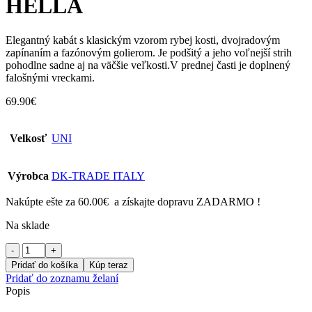
HELLA
Elegantný kabát s klasickým vzorom rybej kosti, dvojradovým
zapínaním a fazónovým golierom. Je podšitý a jeho voľnejší strih
pohodlne sadne aj na väčšie veľkosti.V prednej časti je doplnený
falošnými vreckami.
69.90
€
Velkosť
UNI
Výrobca
DK-TRADE ITALY
Nakúpte ešte za
60.00
€
a získajte dopravu ZADARMO !
Na sklade
množstvo
Dámsky
Pridať do košíka
Kúp teraz
kabát
Pridať do zoznamu želaní
v
Popis
béžovo
čiernej