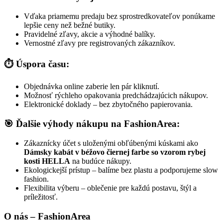
Vďaka priamemu predaju bez sprostredkovateľov ponúkame
lepšie ceny než bežné butiky.
Pravidelné zľavy, akcie a výhodné balíky.
Vernostné zľavy pre registrovaných zákazníkov.
⏱️ Úspora času:
Objednávka online zaberie len pár kliknutí.
Možnosť rýchleho opakovania predchádzajúcich nákupov.
Elektronické doklady – bez zbytočného papierovania.
🎯 Ďalšie výhody nákupu na FashionArea:
Zákaznícky účet s uloženými obľúbenými kúskami ako
Dámsky kabát v béžovo čiernej farbe so vzorom rybej
kosti HELLA
na budúce nákupy.
Ekologickejší prístup – balíme bez plastu a podporujeme slow
fashion.
Flexibilita výberu – oblečenie pre každú postavu, štýl a
príležitosť.
O nás – FashionArea