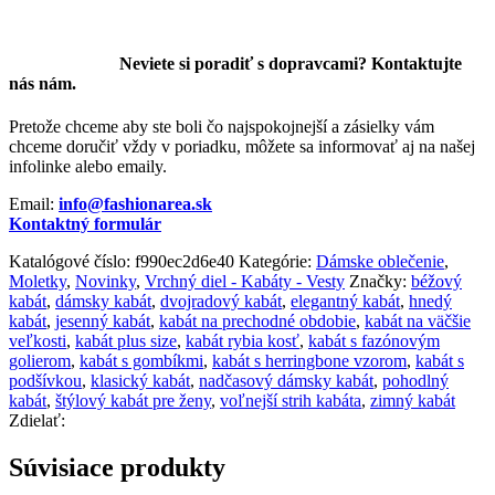
Neviete si poradiť s dopravcami? Kontaktujte
nás nám.
Pretože chceme aby ste boli čo najspokojnejší a zásielky vám
chceme doručiť vždy v poriadku, môžete sa informovať aj na našej
infolinke alebo emaily.
Email:
info@fashionarea.sk
Kontaktný formulár
Katalógové číslo:
f990ec2d6e40
Kategórie:
Dámske oblečenie
,
Moletky
,
Novinky
,
Vrchný diel - Kabáty - Vesty
Značky:
béžový
kabát
,
dámsky kabát
,
dvojradový kabát
,
elegantný kabát
,
hnedý
kabát
,
jesenný kabát
,
kabát na prechodné obdobie
,
kabát na väčšie
veľkosti
,
kabát plus size
,
kabát rybia kosť
,
kabát s fazónovým
golierom
,
kabát s gombíkmi
,
kabát s herringbone vzorom
,
kabát s
podšívkou
,
klasický kabát
,
nadčasový dámsky kabát
,
pohodlný
kabát
,
štýlový kabát pre ženy
,
voľnejší strih kabáta
,
zimný kabát
Zdielať:
Súvisiace produkty