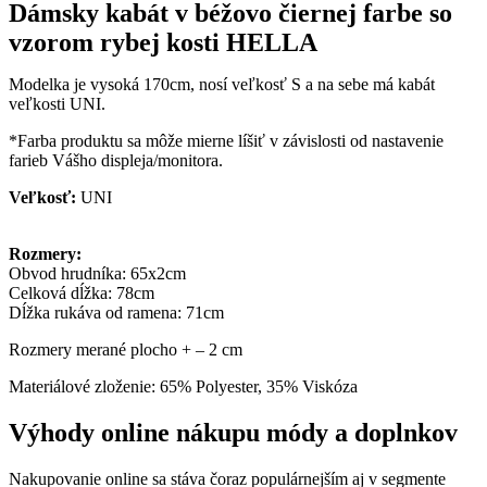
Dámsky kabát v béžovo čiernej farbe so
farbe
vzorom rybej kosti HELLA
so
vzorom
rybej
Modelka je vysoká 170cm, nosí veľkosť S a na sebe má kabát
kosti
veľkosti UNI.
HELLA
*Farba produktu sa môže mierne líšiť v závislosti od nastavenie
farieb Vášho displeja/monitora.
Veľkosť:
UNI
Rozmery:
Obvod hrudníka: 65x2cm
Celková dĺžka: 78cm
Dĺžka rukáva od ramena: 71cm
Rozmery merané plocho + – 2 cm
Materiálové zloženie: 65% Polyester, 35% Viskóza
Výhody online nákupu módy a doplnkov
Nakupovanie online sa stáva čoraz populárnejším aj v segmente