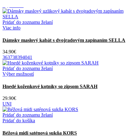
Vypredané
Pridať do zoznamu želaní
Viac info
Dámsky maslový kabát s dvojradovým zapínaním SELLA
34.90
€
36
37
38
39
40
41
Pridať do zoznamu želaní
Tento
Výber možností
produkt
má
Hnedé koženkové kotníky so zipsom SARAH
viacero
variantov.
29.90
€
Možnosti
UNI
si
môžete
Pridať do zoznamu želaní
vybrať
Pridať do košíka
na
stránke
Béžová midi saténová sukňa KORS
produktu.