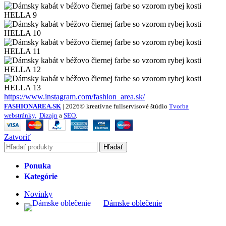
https://www.instagram.com/fashion_area.sk/
FASHIONAREA.SK
| 2026© kreatívne fullservisové štúdio
Tvorba
webstránky,
Dizajn
a
SEO
.
Zatvoriť
Hľadať
Ponuka
Kategórie
Novinky
Dámske oblečenie