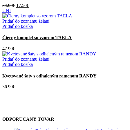
Pôvodná
Aktuálna
34.90
€
17.50
€
cena
cena
UNI
bola:
je:
34.90€.
17.50€.
Pridať do zoznamu želaní
Pridať do košíka
Čierny komplet so vzorom TAELA
47.90
€
Pridať do zoznamu želaní
Pridať do košíka
Kvetované šaty s odhaleným ramenom RANDY
36.90
€
ODPORÚČANÝ TOVAR