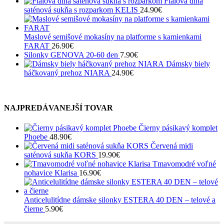
Fialová dlhá
saténová sukňa s rozparkom KELIS
24.90
€
Maslové semišové mokasíny na platforme s kamienkami
FARAT
26.90
€
Silonky GENOVA 20-60 den
7.90
€
Dámsky biely
háčkovaný prehoz NIARA
24.90
€
NAJPREDÁVANEJŠÍ TOVAR
Čierny pásikavý komplet
Phoebe
48.90
€
Červená midi
saténová sukňa KORS
19.90
€
Tmavomodré voľné
nohavice Klarisa
16.90
€
Anticelulitídne dámske silonky ESTERA 40 DEN – telové a
čierne
5.90
€