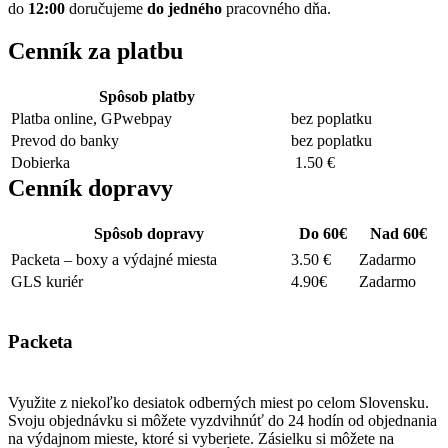
do
12:00
doručujeme
do
jedného
pracovného dňa.
Cenník za platbu
Spôsob platby
Platba online, GPwebpay
bez poplatku
Prevod do banky
bez poplatku
Dobierka
1.50 €
Cenník dopravy
Spôsob dopravy
Do 60€
Nad 60€
Packeta – boxy a výdajné miesta
3.50 €
Zadarmo
GLS kuriér
4.90€
Zadarmo
Packeta
Využite z niekoľko desiatok odberných miest po celom Slovensku.
Svoju objednávku si môžete vyzdvihnúť do 24 hodín od objednania
na výdajnom mieste, ktoré si vyberiete. Zásielku si môžete na