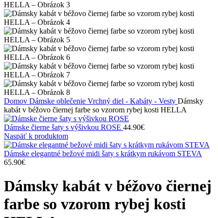
Domov
Dámske oblečenie
Vrchný diel - Kabáty - Vesty
Dámsky
kabát v béžovo čiernej farbe so vzorom rybej kosti HELLA
Dámske čierne šaty s výšivkou ROSE
44.90
€
Naspäť k produktom
Dámske elegantné bežové midi šaty s krátkym rukávom STEVA
65.90
€
Dámsky kabát v béžovo čiernej
farbe so vzorom rybej kosti