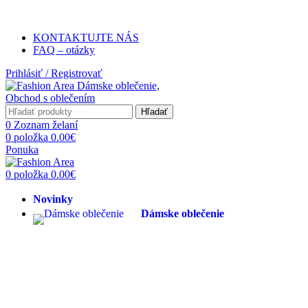
Poštovné ZADARMO pri objednávke na
KONTAKTUJTE NÁS
FAQ – otázky
Prihlásiť / Registrovať
Hľadať
0
Zoznam želaní
0
položka
0.00
€
Ponuka
0
položka
0.00
€
Novinky
Dámske oblečenie