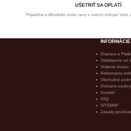
UŠETRIŤ SA OPLATÍ
Prijateľné a dlhodobo nízke ceny v našom eshope Vám uš
INFORMÁCIE
Doprava a Platb
Odstúpenie od 
Vrátenie tovaru
Reklamácia onli
Obchodné podm
Ochrana osobný
Kontakt
FAQ
SITEMAP
Zásady používan