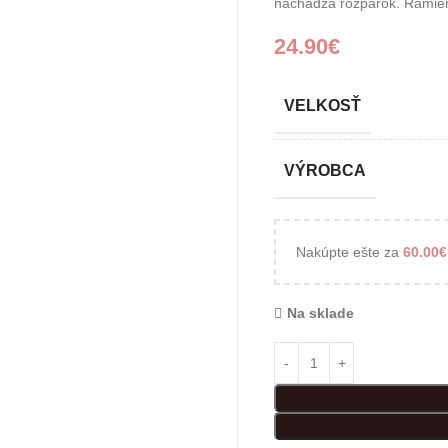
nachádza rozparok. Ramien
24.90
€
VELKOSŤ
VÝROBCA
Nakúpte ešte za
60.00
€
Na sklade