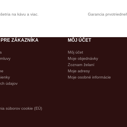
etria na kávu a viac.
Garancia prvotriedneh
 PRE ZÁKAZNÍKA
MÔJ ÚČET
a
Môj účet
zmluvy
Moje objednávky
Zoznam želaní
ne
Moje adresy
ienky
Moje osobné informácie
ch údajov
ia súborov cookie (EÚ)