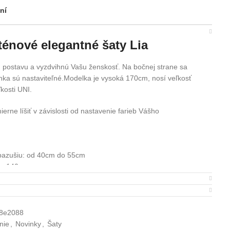
ní
ténové elegantné šaty Lia
jú postavu a vyzdvihnú Vašu ženskosť. Na bočnej strane sa
ka sú nastaviteľné.Modelka je vysoká 170cm, nosí veľkosť
kosti UNI.
rne líšiť v závislosti od nastavenie farieb Vášho
pazušiu: od 40cm do 55cm
k: 140cm
– 2 cm
8e2088
 Polyester
nie
,
Novinky
,
Šaty