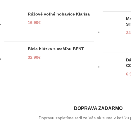
Rúžové voľné nohavice Klarisa
Mo
16.90
€
S
34
Biela blúzka s mašľou BENT
32.90
€
Dá
CO
6.
DOPRAVA ZADARMO
Dopravu zaplatíme radi za Vás ak suma v košíku 