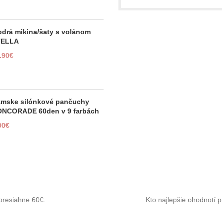
FashionArea.sk
je váš on
spokojnosť zákazníka, ktor
drá mikina/šaty s volánom
Vďaka dlhoročným skúseno
TELLA
kúsky za dostupné ceny a v t
.90
€
mske silónkové pančuchy
NCORADE 60den v 9 farbách
90
€
presiahne 60€.
Kto najlepšie ohodnotí p