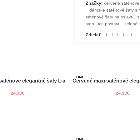
Značky:
červené saténové
Výhody online
,
dámske saténové šaty s
saténové šaty na oslavu
,
s
tvarujúce postavu
,
zelené 
Nakupovanie online sa stáv
dôležitých dôvodov:
Zdielať:
🛋️ Pohodlie:
Oblečenie, Topánky a dopl
objednať z pohodlia domova
UNI
Ušetríte čas – žiadne cest
saténové elegantné šaty Lia
Červené maxi saténové elega
PRIDAŤ DO KOŠÍKA
Doručenie priamo k vašim d
24.90
€
24.90
€
🛍️ Široký výber:
Na jednom mieste nájdete 
novinky od overených znači
Jednoduché porovnanie veľko
Prístup k recenziám a hodn
Trendy produkty dostupné 
UNI