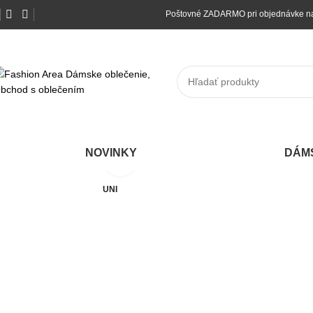
Poštovné ZADARMO pri obj
NOVINKY
DÁM
Klikni pre zväčšenie
UNI