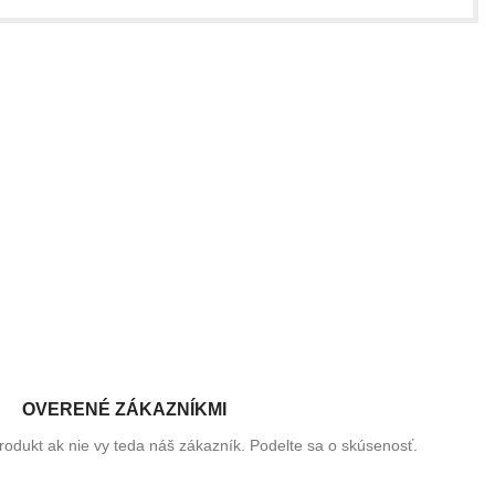
line obchod s dámskym oblečením a doplnkami. Našim cieľom je
ý je u nás vždy na prvom mieste.
stiam neustále vylepšujeme naše služby a ponúkame moderné
ej najlepšej kvalite.
OVERENÉ ZÁKAZNÍKMI
rodukt ak nie vy teda náš zákazník. Podelte sa o skúsenosť.