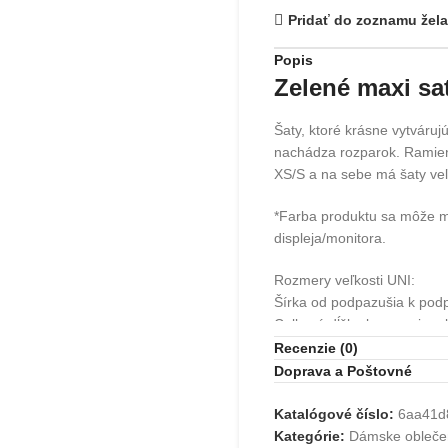
Pridať do zoznamu žela
Popis
Zelené maxi sa
Šaty, ktoré krásne vytváru
nachádza rozparok. Ramien
XS/S a na sebe má šaty veľ
*Farba produktu sa môže mie
displeja/monitora.
Rozmery veľkosti UNI:
Šírka od podpazušia k pod
Celková dĺžka bez ramieno
Obvod bokov do 110cm
Recenzie (0)
Doprava a Poštovné
Rozmery merané plocho + 
Katalógové číslo:
6aa41d
Materiálové zloženie: 100%
Kategórie:
Dámske obleče