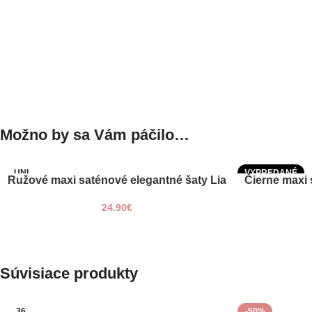
Možno by sa Vám páčilo…
UNI
VYPREDANÉ
Ružové maxi saténové elegantné šaty Lia
Čierne maxi 
PRIDAŤ DO KOŠÍKA
VIAC INFO
UNI
Facebook
24.90
€
Instagram
Súvisiace produkty
36
-50%