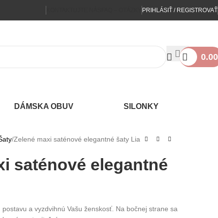
KONTAKTUJTE NÁS
FAQ – OTÁZKY
PRIHLÁSIŤ / REGISTROVAŤ
0.00
DÁMSKA OBUV
SILONKY
Šaty
Zelené maxi saténové elegantné šaty Lia
i saténové elegantné
jú postavu a vyzdvihnú Vašu ženskosť. Na bočnej strane sa