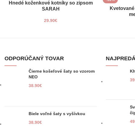
Hnedé koženkové kotníky so zipsom
VÝBER MOŽNOSTÍ
37
UNI
Kvetované
PRIDAŤ DO KOŠ
SARAH
me
38
29.90
€
39
40
41
ODPORÚČANÝ TOVAR
NAJPREDÁ
Čierne košeľové šaty so vzorom
Kh
NEO
39
38.90
€
Sv
č
Biele voľné šaty s vyšívkou
49
38.90
€