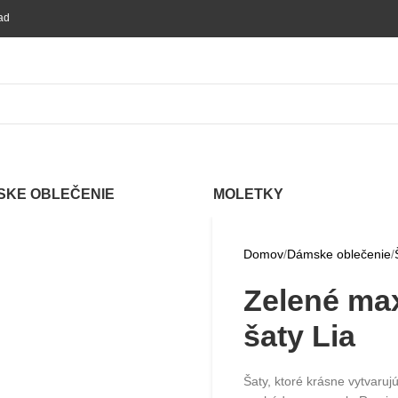
ednávke nad 60 €!
SKE OBLEČENIE
MOLETKY
Domov
Dámske oblečenie
Zelené max
šaty Lia
Šaty, ktoré krásne vytvaru