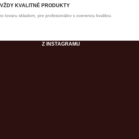
VŽDY KVALITNÉ PRODUKTY
o tovaru skladom, pre profesionálov s overenou kvalitou.
Z INSTAGRAMU