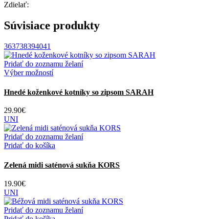
Zdielať:
Súvisiace produkty
36
37
38
39
40
41
Pridať do zoznamu želaní
Tento
Výber možností
produkt
má
Hnedé koženkové kotníky so zipsom SARAH
viacero
variantov.
29.90
€
Možnosti
UNI
si
môžete
Pridať do zoznamu želaní
vybrať
Pridať do košíka
na
stránke
Zelená midi saténová sukňa KORS
produktu.
19.90
€
UNI
Pridať do zoznamu želaní
Pridať do košíka