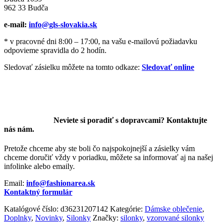
962 33 Budča
e-mail:
info@gls-slovakia.sk
* v pracovné dni 8:00 – 17:00, na vašu e-mailovú požiadavku
odpovieme spravidla do 2 hodín.
Sledovať zásielku môžete na tomto odkaze:
Sledovať online
Neviete si poradiť s dopravcami? Kontaktujte
nás nám.
Pretože chceme aby ste boli čo najspokojnejší a zásielky vám
chceme doručiť vždy v poriadku, môžete sa informovať aj na našej
infolinke alebo emaily.
Email:
info@fashionarea.sk
Kontaktný formulár
Katalógové číslo:
d36231207142
Kategórie:
Dámske oblečenie
,
Doplnky
,
Novinky
,
Silonky
Značky:
silonky
,
vzorované silonky