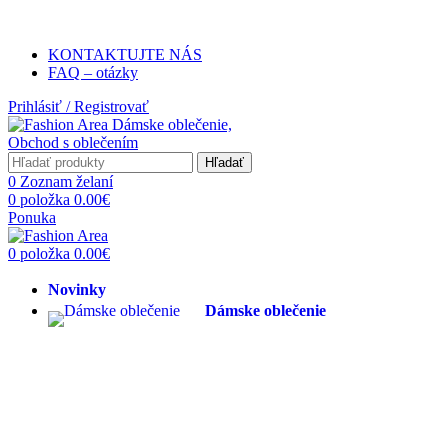
Poštovné ZADARMO pri objednávke na
KONTAKTUJTE NÁS
FAQ – otázky
Prihlásiť / Registrovať
Hľadať
0
Zoznam želaní
0
položka
0.00
€
Ponuka
0
položka
0.00
€
Novinky
Dámske oblečenie