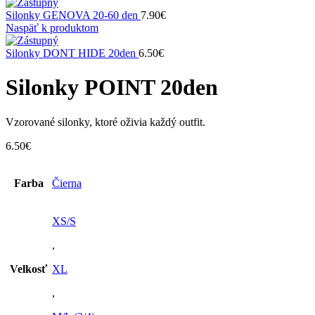
Silonky GENOVA 20-60 den
7.90
€
Naspäť k produktom
Silonky DONT HIDE 20den
6.50
€
Silonky POINT 20den
Vzorované silonky, ktoré oživia každý outfit.
6.50
€
Farba
Čierna
XS/S
,
Velkosť
XL
,