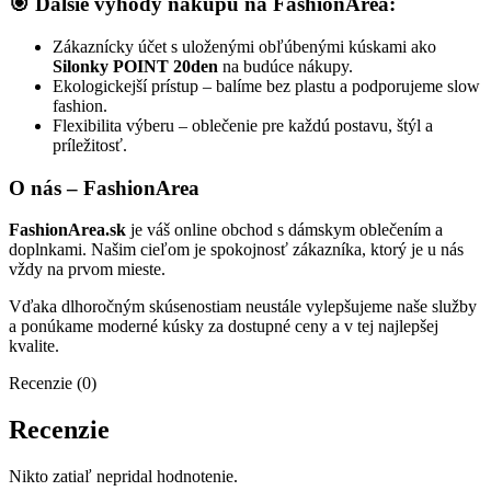
🎯 Ďalšie výhody nákupu na FashionArea:
Zákaznícky účet s uloženými obľúbenými kúskami ako
Silonky POINT 20den
na budúce nákupy.
Ekologickejší prístup – balíme bez plastu a podporujeme slow
fashion.
Flexibilita výberu – oblečenie pre každú postavu, štýl a
príležitosť.
O nás – FashionArea
FashionArea.sk
je váš online obchod s dámskym oblečením a
doplnkami. Našim cieľom je spokojnosť zákazníka, ktorý je u nás
vždy na prvom mieste.
Vďaka dlhoročným skúsenostiam neustále vylepšujeme naše služby
a ponúkame moderné kúsky za dostupné ceny a v tej najlepšej
kvalite.
Recenzie (0)
Recenzie
Nikto zatiaľ nepridal hodnotenie.