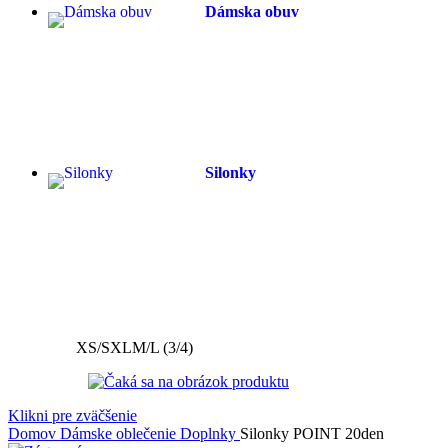
Dámska obuv
Silonky
Vypredané
XS/S
XL
M/L (3/4)
Klikni pre zväčšenie
Domov
Dámske oblečenie
Doplnky
Silonky POINT 20den