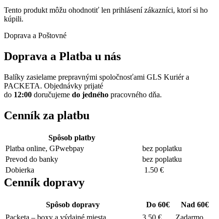
Tento produkt môžu ohodnotiť len prihlásení zákazníci, ktorí si ho
kúpili.
Doprava a Poštovné
Doprava a Platba u nás
Balíky zasielame prepravnými spoločnosťami GLS Kuriér a
PACKETA. Objednávky prijaté
do
12:00
doručujeme
do
jedného
pracovného dňa.
Cenník za platbu
Spôsob platby
Platba online, GPwebpay
bez poplatku
Prevod do banky
bez poplatku
Dobierka
1.50 €
Cenník dopravy
Spôsob dopravy
Do 60€
Nad 60€
Packeta – boxy a výdajné miesta
3.50 €
Zadarmo