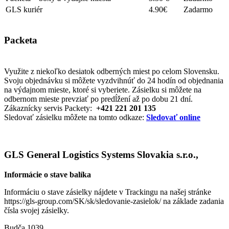
GLS kuriér
4.90€
Zadarmo
Packeta
Využite z niekoľko desiatok odberných miest po celom Slovensku.
Svoju objednávku si môžete vyzdvihnúť do 24 hodín od objednania
na výdajnom mieste, ktoré si vyberiete. Zásielku si môžete na
odbernom mieste prevziať po predĺžení až po dobu 21 dní.
Zákaznícky servis Packety:
+421 221 201 135
Sledovať zásielku môžete na tomto odkaze:
Sledovať online
GLS General Logistics Systems Slovakia s.r.o.,
Informácie o stave balíka
Informáciu o stave zásielky nájdete v Trackingu na našej stránke
https://gls-group.com/SK/sk/sledovanie-zasielok/ na základe zadania
čísla svojej zásielky.
Budča 1039