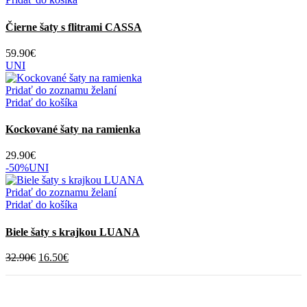
na
stránke
Čierne šaty s flitrami CASSA
produktu.
59.90
€
UNI
Pridať do zoznamu želaní
Pridať do košíka
Kockované šaty na ramienka
29.90
€
-50%
UNI
Pridať do zoznamu želaní
Pridať do košíka
Biele šaty s krajkou LUANA
Pôvodná
Aktuálna
32.90
€
16.50
€
cena
cena
bola:
je:
32.90€.
16.50€.