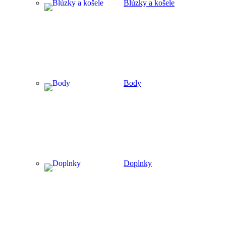
Blúzky a košele
Body
Doplnky