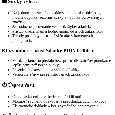
🛍️ Široký výber:
Na jednom mieste nájdete dámske, aj detské oblečenie,
módne doplnky, sezónne kúsky a novinky od overených
značiek.
Jednoduché porovnanie veľkostí, štýlov a farieb.
Prístup k recenziám a hodnoteniam od iných zákazníkov.
Trendy produkty dostupné skôr ako v kamenných
predajniach.
💶 Výhodná cena za Silonky POINT 20den:
Vďaka priamemu predaju bez sprostredkovateľov ponúkame
lepšie ceny než bežné butiky.
Pravidelné zľavy, akcie a výhodné balíky.
Vernostné zľavy pre registrovaných zákazníkov.
⏱️ Úspora času:
Objednávka online zaberie len pár kliknutí.
Možnosť rýchleho opakovania predchádzajúcich nákupov.
Elektronické doklady – bez zbytočného papierovania.