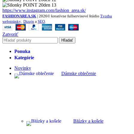
https://www.instagram.com/fashion_area.sk/
FASHIONAREA.SK
| 2026© kreatívne fullservisové štúdio
Tvorba
webstránky,
Dizajn
a
SEO
.
Zatvoriť
Hľadať
Ponuka
Kategórie
Novinky
Dámske oblečenie
Blúzky a košele