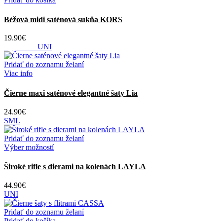
Béžová midi saténová sukňa KORS
19.90
€
Vypredané
UNI
Pridať do zoznamu želaní
Viac info
Čierne maxi saténové elegantné šaty Lia
24.90
€
S
M
L
Pridať do zoznamu želaní
Tento
Výber možností
produkt
má
Široké rifle s dierami na kolenách LAYLA
viacero
variantov.
44.90
€
Možnosti
UNI
si
môžete
Pridať do zoznamu želaní
vybrať
Pridať do košíka