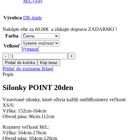
M/L (3/4)
Výrobca
DK-trade
Nakúpte ešte za
60.00
€
a získajte dopravu ZADARMO !
Farba
Velkosť
Vymazať
množstvo
Silonky
Pridať do košíka
Kúp teraz
POINT
Pridať do zoznamu želaní
20den
Popis
Silonky POINT 20den
Vzorované silonky, ktoré oživia každý outfitRozmery veľkosti
XS/S:
Výška: 152cm-164cm
Obvod pása: 96cm-112cm
Rozmery veľkosti M/L:
Výška: 164cm-176cm
Obvod pása: 104cm-120cm