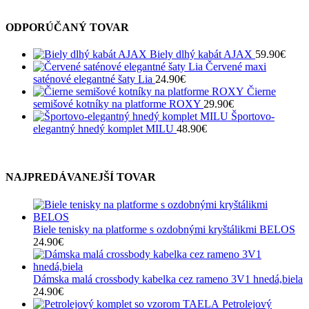
ODPORÚČANÝ TOVAR
Biely dlhý kabát AJAX
59.90
€
Červené maxi
saténové elegantné šaty Lia
24.90
€
Čierne
semišové kotníky na platforme ROXY
29.90
€
Športovo-
elegantný hnedý komplet MILU
48.90
€
NAJPREDÁVANEJŠÍ TOVAR
Biele tenisky na platforme s ozdobnými kryštálikmi BELOS
24.90
€
Dámska malá crossbody kabelka cez rameno 3V1 hnedá,biela
24.90
€
Petrolejový