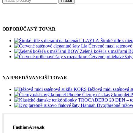
Hľadať
ODPORÚČANÝ TOVAR
Široké rifle s d
Červené maxi saténové 
Zelená košeľa s mašľami
Červené priliehavé š
NAJPREDÁVANEJŠÍ TOVAR
Béžová midi saténová
Čierny pásikavý komplet 
Dvojfarebné ružov
FashionArea.sk