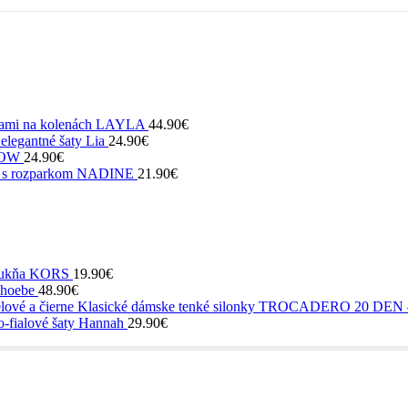
ierami na kolenách LAYLA
44.90
€
elegantné šaty Lia
24.90
€
 BOW
24.90
€
aty s rozparkom NADINE
21.90
€
 sukňa KORS
19.90
€
Phoebe
48.90
€
Klasické dámske tenké silonky TROCADERO 20 DEN – 
o-fialové šaty Hannah
29.90
€