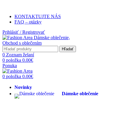
KONTAKTUJTE NÁS
FAQ – otázky
Prihlásiť / Registrovať
Hľadať
0
Zoznam želaní
0
položka
0.00
€
Ponuka
0
položka
0.00
€
Novinky
Dámske oblečenie