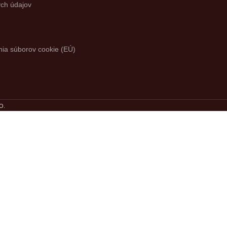
ch údajov
ia súborov cookie (EÚ)
presiahne 60€.
Kto najlepšie ohodnotí p
O
.
etria na kávu a viac.
Garancia prvotriedneh