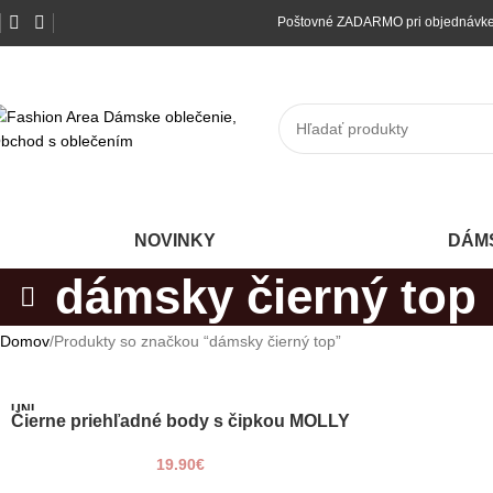
Poštovné ZADARMO pri 
NOVINKY
DÁM
dámsky čierný top
Domov
Produkty so značkou “dámsky čierný top”
UNI
Čierne priehľadné body s čipkou MOLLY
PRIDAŤ DO KOŠÍKA
19.90
€