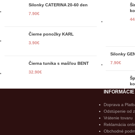
Silonky CATERINA 20-60 den
Ši
ko
7.90
€
44
Čierne ponožky KARL
3.90
€
Silonky GE
7.90
€
Čierna tunika s mašľou BENT
32.90
€
Šp
ko
INFORMÁCIE
48
Biela mikina s aplikáciou HEART
Doprava a Platb
24.90
€
Odstúpenie od 
Vrátenie tovaru
Reklamácia onli
Si
Obchodné podm
7.