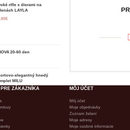
roké rifle s dierami na
PR
lenách LAYLA
.90
€
NOVA 20-60 den
ortovo-elegantný hnedý
mplet MILU
 PRE ZÁKAZNÍKA
MÔJ ÚČET
.90
€
a
Môj účet
zmluvy
Moje objednávky
Zoznam želaní
ne
Moje adresy
lonky VERONA 60 den
ienky
Moje osobné informácie
90
€