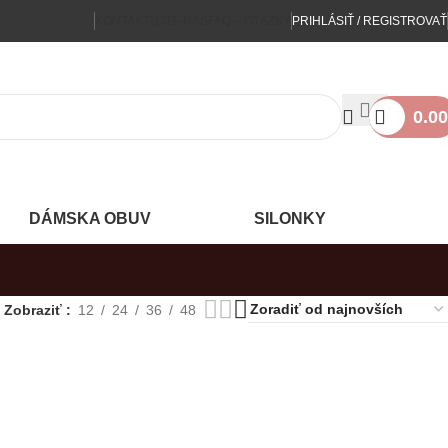
KONTAKTUJTE NÁS
FAQ – OTÁZKY
PRIHLÁSIŤ / REGISTROVAŤ
0.00
DÁMSKA OBUV
SILONKY
Zobraziť
12
24
36
48