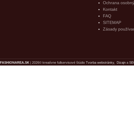
Ochrana osobný
Kontakt
FAQ
SITEMAP
Zásady používan
DOPRAVA ZADARMO
Dopravu zaplatíme radi za Vás ak suma v košíku 
FASHIONAREA.SK
| 2026© kreatívne fullservisové štúdio
Tvorba webstránky,
Dizajn
a
SE
UŠETRIŤ SA OPLATÍ
Prijateľné a dlhodobo nízke ceny v našom eshope Vám uš