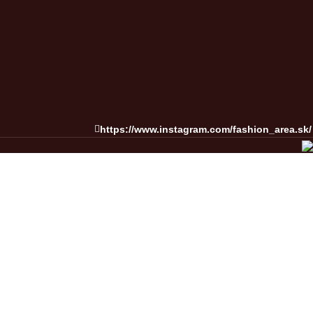
OVERENÉ ZÁKAZNÍKMI
rodukt ak nie vy teda náš zákazník. Podelte sa o skúsenosť.
https://www.instagram.com/fashion_area.sk/
VŽDY KVALITNÉ PRODUKTY
o tovaru skladom, pre profesionálov s overenou kvalitou.