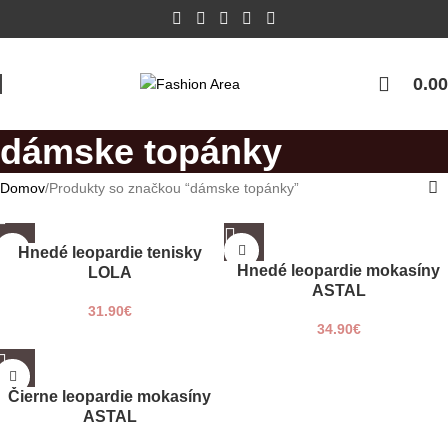
0.00
dámske topánky
Domov
Produkty so značkou “dámske topánky”
36
36
Hnedé leopardie tenisky
37
37
Hnedé leopardie mokasíny
LOLA
38
38
ASTAL
39
39
31.90
€
34.90
€
40
40
41
41
36
37
Čierne leopardie mokasíny
38
ASTAL
39