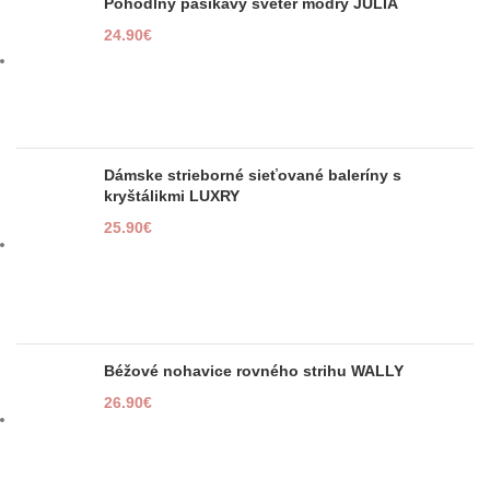
Pohodlný pásikavý sveter modrý JULIA
24.90
€
Dámske strieborné sieťované baleríny s
kryštálikmi LUXRY
25.90
€
Béžové nohavice rovného strihu WALLY
26.90
€