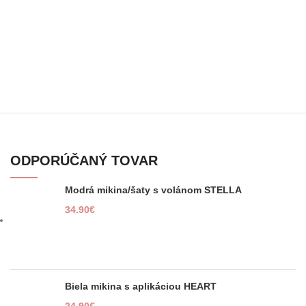
ODPORÚČANÝ TOVAR
Modrá mikina/šaty s volánom STELLA
34.90
€
Biela mikina s aplikáciou HEART
24.90
€