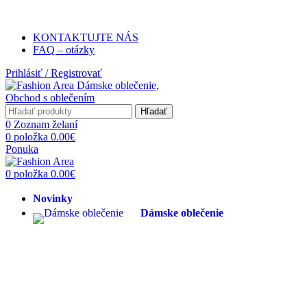
Poštovné ZADARMO pri objednávke n
KONTAKTUJTE NÁS
FAQ – otázky
Prihlásiť / Registrovať
Hľadať
0
Zoznam želaní
0
položka
0.00
€
Ponuka
0
položka
0.00
€
Novinky
Dámske oblečenie