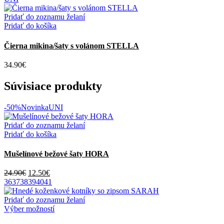
Pridať do zoznamu želaní
Pridať do košíka
Čierna mikina/šaty s volánom STELLA
34.90
€
Súvisiace produkty
-50%
Novinka
UNI
Pridať do zoznamu želaní
Pridať do košíka
Mušelínové bežové šaty HORA
Pôvodná
Aktuálna
24.90
€
12.50
€
cena
cena
36
37
38
39
40
41
bola:
je:
24.90€.
12.50€.
Pridať do zoznamu želaní
Tento
Výber možností
produkt