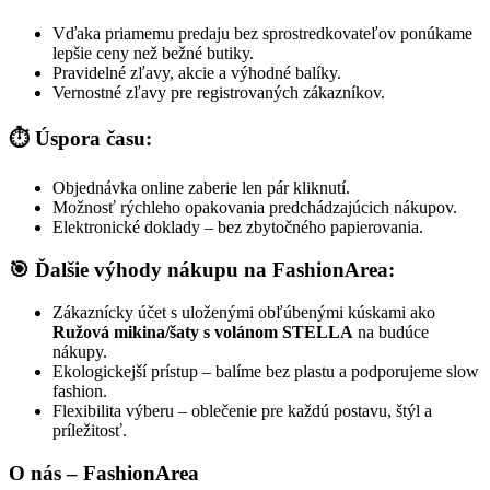
Vďaka priamemu predaju bez sprostredkovateľov ponúkame
lepšie ceny než bežné butiky.
Pravidelné zľavy, akcie a výhodné balíky.
Vernostné zľavy pre registrovaných zákazníkov.
⏱️ Úspora času:
Objednávka online zaberie len pár kliknutí.
Možnosť rýchleho opakovania predchádzajúcich nákupov.
Elektronické doklady – bez zbytočného papierovania.
🎯 Ďalšie výhody nákupu na FashionArea:
Zákaznícky účet s uloženými obľúbenými kúskami ako
Ružová mikina/šaty s volánom STELLA
na budúce
nákupy.
Ekologickejší prístup – balíme bez plastu a podporujeme slow
fashion.
Flexibilita výberu – oblečenie pre každú postavu, štýl a
príležitosť.
O nás – FashionArea