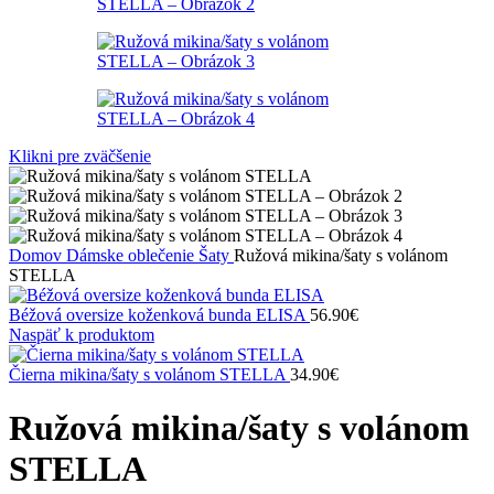
Klikni pre zväčšenie
Domov
Dámske oblečenie
Šaty
Ružová mikina/šaty s volánom
STELLA
Béžová oversize koženková bunda ELISA
56.90
€
Naspäť k produktom
Čierna mikina/šaty s volánom STELLA
34.90
€
Ružová mikina/šaty s volánom
STELLA