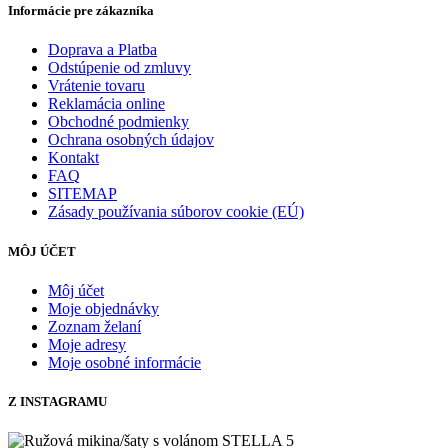
Informácie pre zákazníka
Doprava a Platba
Odstúpenie od zmluvy
Vrátenie tovaru
Reklamácia online
Obchodné podmienky
Ochrana osobných údajov
Kontakt
FAQ
SITEMAP
Zásady používania súborov cookie (EÚ)
MÔJ ÚČET
Môj účet
Moje objednávky
Zoznam želaní
Moje adresy
Moje osobné informácie
Z INSTAGRAMU