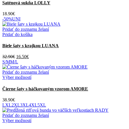
má
Saténová sukňa LOLLY
viacero
variantov.
18.90
€
Možnosti
-50%
UNI
si
môžete
Pridať do zoznamu želaní
vybrať
Pridať do košíka
na
stránke
Biele šaty s krajkou LUANA
produktu.
Pôvodná
Aktuálna
32.90
€
16.50
€
cena
cena
S/M
M/L
bola:
je:
32.90€.
16.50€.
Pridať do zoznamu želaní
Tento
Výber možností
produkt
má
Čierne šaty s háčkovaným vzorom AMORE
viacero
variantov.
38.90
€
Možnosti
L
XL
2XL
3XL
4XL
5XL
si
môžete
Pridať do zoznamu želaní
vybrať
Tento
Výber možností
na
produkt
stránke