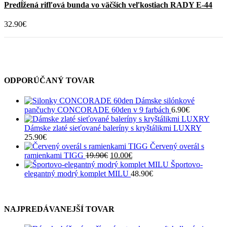
má
Predĺžená rifľová bunda vo väčších veľkostiach RADY E-44
produktu.
viacero
variantov.
32.90
€
Možnosti
si
môžete
vybrať
na
stránke
ODPORÚČANÝ TOVAR
produktu.
Dámske silónkové
pančuchy CONCORADE 60den v 9 farbách
6.90
€
Dámske zlaté sieťované baleríny s kryštálikmi LUXRY
25.90
€
Červený overál s
Pôvodná
Aktuálna
ramienkami TIGG
19.90
€
10.00
€
cena
cena
Športovo-
bola:
je:
elegantný modrý komplet MILU
48.90
€
19.90€.
10.00€.
NAJPREDÁVANEJŠÍ TOVAR