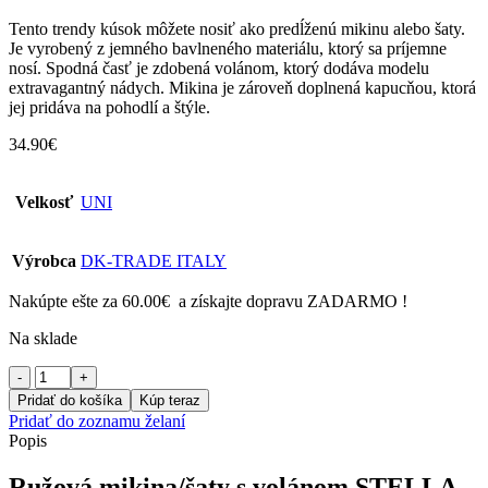
Tento trendy kúsok môžete nosiť ako predĺženú mikinu alebo šaty.
Je vyrobený z jemného bavlneného materiálu, ktorý sa príjemne
nosí. Spodná časť je zdobená volánom, ktorý dodáva modelu
extravagantný nádych. Mikina je zároveň doplnená kapucňou, ktorá
jej pridáva na pohodlí a štýle.
34.90
€
Velkosť
UNI
Výrobca
DK-TRADE ITALY
Nakúpte ešte za
60.00
€
a získajte dopravu ZADARMO !
Na sklade
množstvo
Ružová
Pridať do košíka
Kúp teraz
mikina/
Pridať do zoznamu želaní
šaty
Popis
s
volánom
Ružová mikina/šaty s volánom STELLA