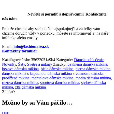
Neviete si poradiť s dopravcami? Kontaktujte
nás nám.
Pretože chceme aby ste boli čo najspokojnejší a zásielky vám
chceme doručiť vždy v poriadku, môžete sa informovať aj na našej
infolinke alebo emaily.
Email:
info@fashionarea.sk
Kontaktný formulár
Katalógové číslo:
35622051a9b4
Kategórie:
Dámske oblečenie
,
Novinky
,
Šaty
,
Svetre a mikiny
Značky:
bavlnena dámska mikina
,
bezova dámska mikina
,
biela dámska mikina
,
cierna dámska mikina
,
dámska mikina s kapucnou
,
dámska mikina s volanom
,
dámska
predĺžená mikina
,
mentolova dámska mikina
,
modra dámska mikina
,
ruzova dámska mikina
,
sportova dámska mikina
,
stylova dámska
mikina
,
zlta dámska mikina
Zdielať:
Možno by sa Vám páčilo…
UNI