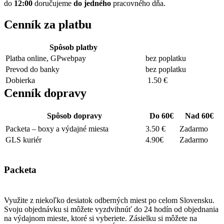
do
12:00
doručujeme
do
jedného
pracovného dňa.
Cenník za platbu
Spôsob platby
Platba online, GPwebpay
bez poplatku
Prevod do banky
bez poplatku
Dobierka
1.50 €
Cenník dopravy
Spôsob dopravy
Do 60€
Nad 60€
Packeta – boxy a výdajné miesta
3.50 €
Zadarmo
GLS kuriér
4.90€
Zadarmo
Packeta
Využite z niekoľko desiatok odberných miest po celom Slovensku.
Svoju objednávku si môžete vyzdvihnúť do 24 hodín od objednania
na výdajnom mieste, ktoré si vyberiete. Zásielku si môžete na