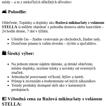
módy – a to z niekoľkých dôležitých dôvodov:
🛋️ Pohodlie:
Oblečenie, Topánky a doplnky ako
Ružová mikina/šaty s volánom
STELLA
si môžete objednať z pohodlia domova alebo kancelárie –
24 hodín denne, 7 dní v týždni.
Ušetríte čas – žiadne cestovanie po obchodoch, žiadne rady.
Doručenie priamo k vašim dverám – rýchlo a spoľahlivo.
🛍️ Široký výber:
Na jednom mieste nájdete dámske, aj detské oblečenie,
módne doplnky, sezónne kúsky a novinky od overených
značiek.
Jednoduché porovnanie veľkostí, štýlov a farieb.
Prístup k recenziám a hodnoteniam od iných zákazníkov.
Trendy produkty dostupné skôr ako v kamenných
predajniach.
💶 Výhodná cena za Ružová mikina/šaty s volánom
STELLA: