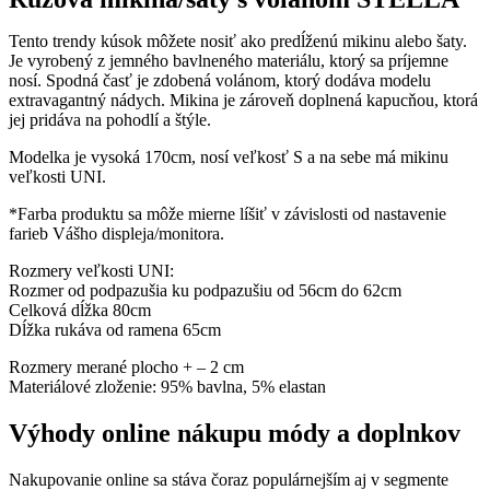
STELLA
Tento trendy kúsok môžete nosiť ako predĺženú mikinu alebo šaty.
Je vyrobený z jemného bavlneného materiálu, ktorý sa príjemne
nosí. Spodná časť je zdobená volánom, ktorý dodáva modelu
extravagantný nádych. Mikina je zároveň doplnená kapucňou, ktorá
jej pridáva na pohodlí a štýle.
Modelka je vysoká 170cm, nosí veľkosť S a na sebe má mikinu
veľkosti UNI.
*Farba produktu sa môže mierne líšiť v závislosti od nastavenie
farieb Vášho displeja/monitora.
Rozmery veľkosti UNI:
Rozmer od podpazušia ku podpazušiu od 56cm do 62cm
Celková dĺžka 80cm
Dĺžka rukáva od ramena 65cm
Rozmery merané plocho + – 2 cm
Materiálové zloženie: 95% bavlna, 5% elastan
Výhody online nákupu módy a doplnkov
Nakupovanie online sa stáva čoraz populárnejším aj v segmente