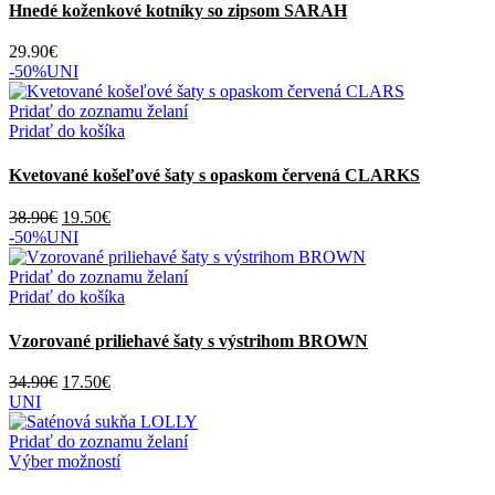
má
Hnedé koženkové kotníky so zipsom SARAH
viacero
variantov.
29.90
€
Možnosti
-50%
UNI
si
môžete
Pridať do zoznamu želaní
vybrať
Pridať do košíka
na
stránke
Kvetované košeľové šaty s opaskom červená CLARKS
produktu.
Pôvodná
Aktuálna
38.90
€
19.50
€
cena
cena
-50%
UNI
bola:
je:
38.90€.
19.50€.
Pridať do zoznamu želaní
Pridať do košíka
Vzorované priliehavé šaty s výstrihom BROWN
Pôvodná
Aktuálna
34.90
€
17.50
€
cena
cena
UNI
bola:
je:
34.90€.
17.50€.
Pridať do zoznamu želaní
Tento
Výber možností
produkt