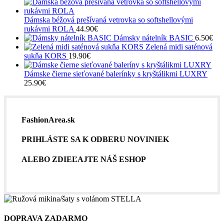
Dámska béžová prešívaná vetrovka so softshellovými
rukávmi ROLA
44.90
€
Dámsky nátelník BASIC
6.50
€
Zelená midi saténová
sukňa KORS
19.90
€
Dámske čierne sieťované balerínky s kryštálikmi LUXRY
25.90
€
FashionArea.sk
PRIHLÁSTE SA K ODBERU NOVINIEK
ALEBO ZDIEĽAJTE NÁŠ ESHOP
DOPRAVA ZADARMO