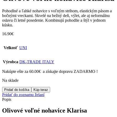
Pohodlné a ľahké nohavice s voľným strihom, elastickým pásom a
bočnými vreckami. Skvelé na bežný deň, výlet, ale aj neformálnu
oslavu či letné posedenie. Kombinujú pohodlie a štýl v jednom
kúsku.
16.90
€
Velkosť
UNI
Výrobca
DK-TRADE ITALY
Nakúpte ešte za
60.00
€
a získajte dopravu ZADARMO !
Na sklade
množstvo
Pridať do košíka
Kúp teraz
Olivové
Pridať do zoznamu želaní
voľné
Popis
nohavice
Klarisa
Olivové voľné nohavice Klarisa