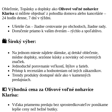
Oblečenie, Topánky a doplnky ako
Olivové voľné nohavice
Klarisa
si môžete objednať z pohodlia domova alebo kancelárie –
24 hodín denne, 7 dní v týždni.
Ušetríte čas – žiadne cestovanie po obchodoch, žiadne rady.
Doručenie priamo k vašim dverám – rýchlo a spoľahlivo.
🛍️ Široký výber:
Na jednom mieste nájdete dámske, aj detské oblečenie,
módne doplnky, sezónne kúsky a novinky od overených
značiek.
Jednoduché porovnanie veľkostí, štýlov a farieb.
Prístup k recenziám a hodnoteniam od iných zákazníkov.
Trendy produkty dostupné skôr ako v kamenných
predajniach.
💶 Výhodná cena za Olivové voľné nohavice
Klarisa:
Vďaka priamemu predaju bez sprostredkovateľov ponúkame
lepšie ceny než bežné butiky.