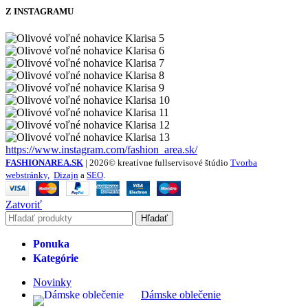
Z INSTAGRAMU
https://www.instagram.com/fashion_area.sk/
FASHIONAREA.SK
| 2026© kreatívne fullservisové štúdio
Tvorba
webstránky,
Dizajn
a
SEO
.
Zatvoriť
Hľadať
Ponuka
Kategórie
Novinky
Dámske oblečenie