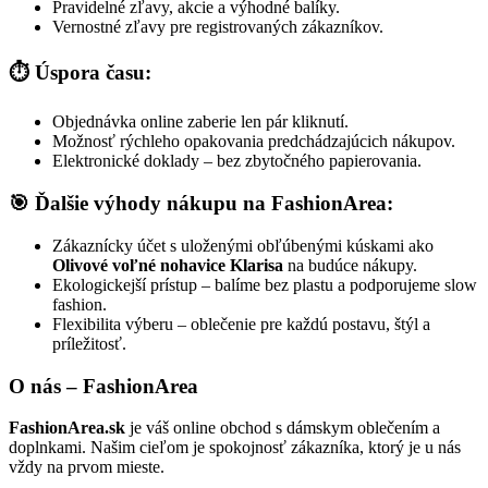
Pravidelné zľavy, akcie a výhodné balíky.
Vernostné zľavy pre registrovaných zákazníkov.
⏱️ Úspora času:
Objednávka online zaberie len pár kliknutí.
Možnosť rýchleho opakovania predchádzajúcich nákupov.
Elektronické doklady – bez zbytočného papierovania.
🎯 Ďalšie výhody nákupu na FashionArea:
Zákaznícky účet s uloženými obľúbenými kúskami ako
Olivové voľné nohavice Klarisa
na budúce nákupy.
Ekologickejší prístup – balíme bez plastu a podporujeme slow
fashion.
Flexibilita výberu – oblečenie pre každú postavu, štýl a
príležitosť.
O nás – FashionArea
FashionArea.sk
je váš online obchod s dámskym oblečením a
doplnkami. Našim cieľom je spokojnosť zákazníka, ktorý je u nás
vždy na prvom mieste.