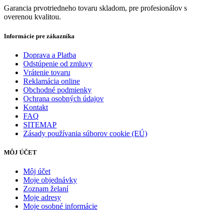
Garancia prvotriedneho tovaru skladom, pre profesionálov s
overenou kvalitou.
Informácie pre zákazníka
Doprava a Platba
Odstúpenie od zmluvy
Vrátenie tovaru
Reklamácia online
Obchodné podmienky
Ochrana osobných údajov
Kontakt
FAQ
SITEMAP
Zásady používania súborov cookie (EÚ)
MÔJ ÚČET
Môj účet
Moje objednávky
Zoznam želaní
Moje adresy
Moje osobné informácie