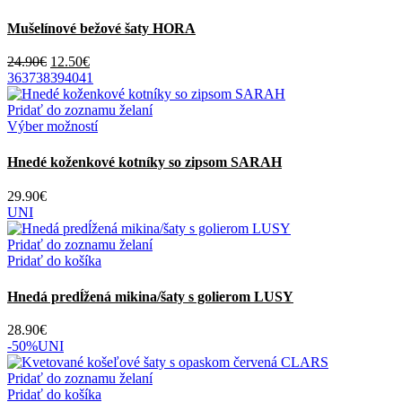
Mušelínové bežové šaty HORA
Pôvodná
Aktuálna
24.90
€
12.50
€
cena
cena
36
37
38
39
40
41
bola:
je:
24.90€.
12.50€.
Pridať do zoznamu želaní
Tento
Výber možností
produkt
má
Hnedé koženkové kotníky so zipsom SARAH
viacero
variantov.
29.90
€
Možnosti
UNI
si
môžete
Pridať do zoznamu želaní
vybrať
Pridať do košíka
na
stránke
Hnedá predĺžená mikina/šaty s golierom LUSY
produktu.
28.90
€
-50%
UNI
Pridať do zoznamu želaní
Pridať do košíka