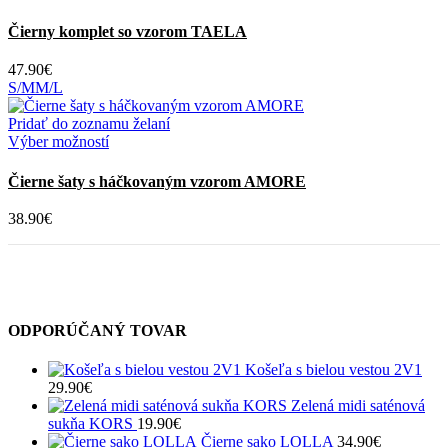
Čierny komplet so vzorom TAELA
47.90
€
S/M
M/L
Pridať do zoznamu želaní
Tento
Výber možností
produkt
má
Čierne šaty s háčkovaným vzorom AMORE
viacero
variantov.
38.90
€
Možnosti
si
môžete
vybrať
na
stránke
ODPORÚČANÝ TOVAR
produktu.
Košeľa s bielou vestou 2V1
29.90
€
Zelená midi saténová
sukňa KORS
19.90
€
Čierne sako LOLLA
34.90
€