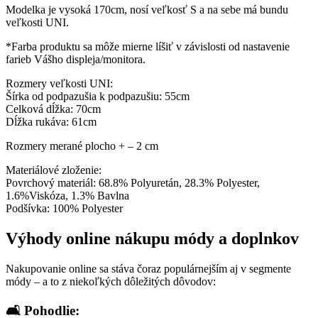
Modelka je vysoká 170cm, nosí veľkosť S a na sebe má bundu
veľkosti UNI.
*Farba produktu sa môže mierne líšiť v závislosti od nastavenie
farieb Vášho displeja/monitora.
Rozmery veľkosti UNI:
Šírka od podpazušia k podpazušiu: 55cm
Celková dĺžka: 70cm
Dĺžka rukáva: 61cm
Rozmery merané plocho + – 2 cm
Materiálové zloženie:
Povrchový materiál: 68.8% Polyuretán, 28.3% Polyester,
1.6%Viskóza, 1.3% Bavlna
Podšívka: 100% Polyester
Výhody online nákupu módy a doplnkov
Nakupovanie online sa stáva čoraz populárnejším aj v segmente
módy – a to z niekoľkých dôležitých dôvodov:
🛋️ Pohodlie: