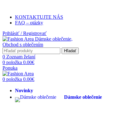
Poštovné ZADARMO pri objednávke 
KONTAKTUJTE NÁS
FAQ – otázky
Prihlásiť / Registrovať
Hľadať
0
Zoznam želaní
0
položka
0.00
€
Ponuka
0
položka
0.00
€
Novinky
Dámske oblečenie