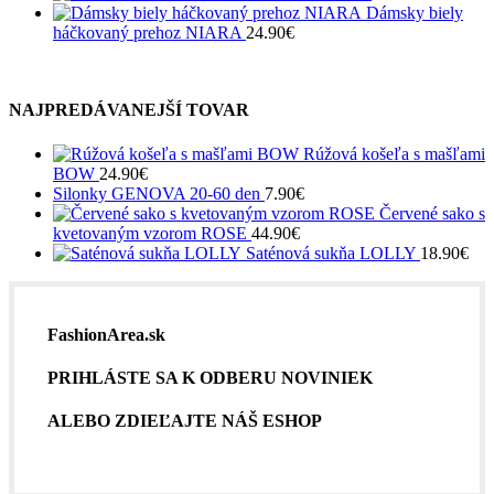
Dámsky biely
háčkovaný prehoz NIARA
24.90
€
NAJPREDÁVANEJŠÍ TOVAR
Rúžová košeľa s mašľami
BOW
24.90
€
Silonky GENOVA 20-60 den
7.90
€
Červené sako s
kvetovaným vzorom ROSE
44.90
€
Saténová sukňa LOLLY
18.90
€
FashionArea.sk
PRIHLÁSTE SA K ODBERU NOVINIEK
ALEBO ZDIEĽAJTE NÁŠ ESHOP