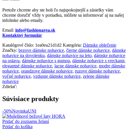
Pretože chceme aby ste boli čo najspokojnejší a zásielky vám
chceme doručiť vždy v poriadku, môžete sa informovať aj na našej
infolinke alebo emaily.
Email:
info@fashionarea.sk
Kontaktný formulár
Katalógové číslo:
1ea0ea21d1d2
Kategória:
Dámske oblečenie
Značky:
bezove dámske nohavice
,
čierne dámske nohavice
,
dámske
nohavice na dovolenku
,
dámske nohavice na leto
,
dámske nohavice
na oslavu
,
dámske nohavice s gumou
,
dámske nohavice s vreckami
,
elegantné dámske nohavice
,
lacne dámske nohavice
,
modre dámske
nohavice
,
orandzove dámske nohavice
,
ruzove dámske nohavice
,
voľné nohavice
,
vzdusne dámske nohavice
,
zelene dámske
nohavice
Zdielať:
Súvisiace produkty
-50%
Novinka
UNI
Pridať do zoznamu želaní
Pridať do košíka