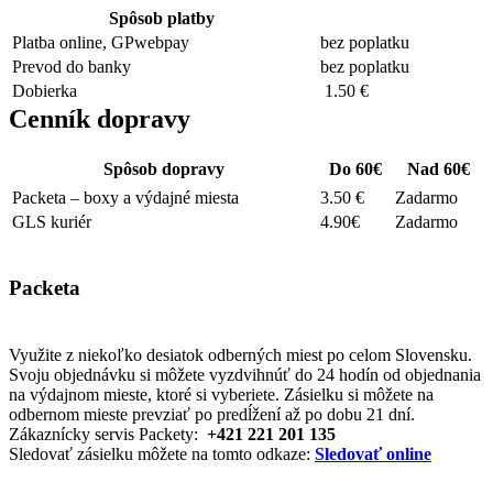
Spôsob platby
Platba online, GPwebpay
bez poplatku
Prevod do banky
bez poplatku
Dobierka
1.50 €
Cenník dopravy
Spôsob dopravy
Do 60€
Nad 60€
Packeta – boxy a výdajné miesta
3.50 €
Zadarmo
GLS kuriér
4.90€
Zadarmo
Packeta
Využite z niekoľko desiatok odberných miest po celom Slovensku.
Svoju objednávku si môžete vyzdvihnúť do 24 hodín od objednania
na výdajnom mieste, ktoré si vyberiete. Zásielku si môžete na
odbernom mieste prevziať po predĺžení až po dobu 21 dní.
Zákaznícky servis Packety:
+421 221 201 135
Sledovať zásielku môžete na tomto odkaze:
Sledovať online