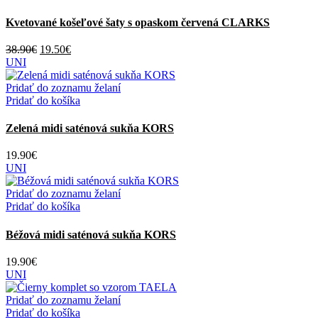
Kvetované košeľové šaty s opaskom červená CLARKS
Pôvodná
Aktuálna
38.90
€
19.50
€
cena
cena
UNI
bola:
je:
38.90€.
19.50€.
Pridať do zoznamu želaní
Pridať do košíka
Zelená midi saténová sukňa KORS
19.90
€
UNI
Pridať do zoznamu želaní
Pridať do košíka
Béžová midi saténová sukňa KORS
19.90
€
UNI
Pridať do zoznamu želaní
Pridať do košíka