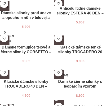
L (4)
L (4)
M (3)
M (3)
Anticelulitídne dámske
S (2)
S (2)
Dámske silonky proti únave
silonky ESTERA 40 DEN –
a opuchom nôh v telovej a
XL (5)
XL (5)
telové a čierne
čiernej farbe COMFORT 40
5.90
€
5.90
€
DEN
XS/S (1-2)
L (4)
XXL (5)
M (3)
M/L (3/4)
S (2)
Dámske formujúce telové a
Klasické dámske tenké
čierne silonky CORSETTO –
XL (5)
silonky TROCADERO 20
tvarujúce bruško a push-up
DEN – telové a čierne
9.90
€
3.90
€
efekt
L (4)
XL (5)
L(4)
XS/S (1-2)
M (3)
M/L (3/4)
Klasické dámske silonky
Dámske čierne silonky s
S (2)
TROCADERO 40 DEN –
leopardím vzorom
telové a čierne
LEOPARDO 20-40 den
XL (5)
4.90
€
8.90
€
XS/S (1-2)
UNI