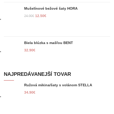
Mušelínové bežové šaty HORA
12.50
€
24.90
€
Biela blúzka s mašľou BENT
32.90
€
NAJPREDÁVANEJŠÍ TOVAR
Ružová mikina/šaty s volánom STELLA
34.90
€