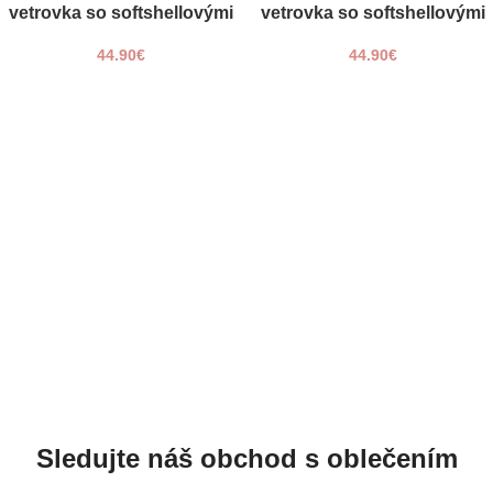
vetrovka so softshellovými
L
vetrovka so softshellovými
L
rukávmi ROLA
rukávmi ROLA
XL
XL
44.90
€
44.90
€
Sledujte náš obchod s oblečením