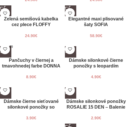
41
UNI
Zelená semišová kabelka
Elegantné maxi plisované
cez plece FLOFFY
šaty SOFIA
24.90
€
58.90
€
XXL (6)
Pančuchy v čiernej a
Dámske silonkové čierne
tmavohnedej farbe DONNA
ponožky s leopardím
PLUS 60 DEN – plus size až
vzorom LEOPARDO 40 DEN
8.90
€
4.90
€
do XXL
Dámske čierne sieťované
Dámske silonkové ponožky
silonkové ponožky so
ROSALIE 15 DEN – Balenie
vzorom ELOISA
obsahuje 2 páry
3.90
€
2.90
€