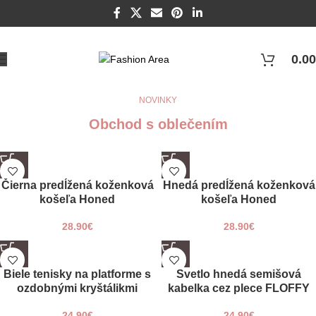
0.00
NOVINKY
Obchod s oblečením
UNI
UNI
Čierna predĺžená koženková
Hnedá predĺžená koženková
košeľa Honed
košeľa Honed
28.90
€
28.90
€
36
37
Biele tenisky na platforme s
Svetlo hnedá semišová
38
ozdobnými kryštálikmi
kabelka cez plece FLOFFY
39
BELOS
24.90
€
24.90
€
40