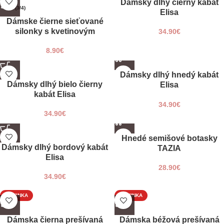
Dámsky dlhý čierny kabát
M/L (3/4)
Elisa
Dámske čierne sieťované
silonky s kvetinovým
34.90
€
vzorom SAVONA
8.90
€
UNI
UNI
Dámsky dlhý hnedý kabát
Dámsky dlhý bielo čierny
Elisa
kabát Elisa
34.90
€
34.90
€
UNI
36
Hnedé semišové botasky
37
Dámsky dlhý bordový kabát
TAZIA
38
Elisa
39
28.90
€
34.90
€
40
41
NOVINKA
NOVINKA
S
S
M
M
Dámska čierna prešívaná
Dámska béžová prešívaná