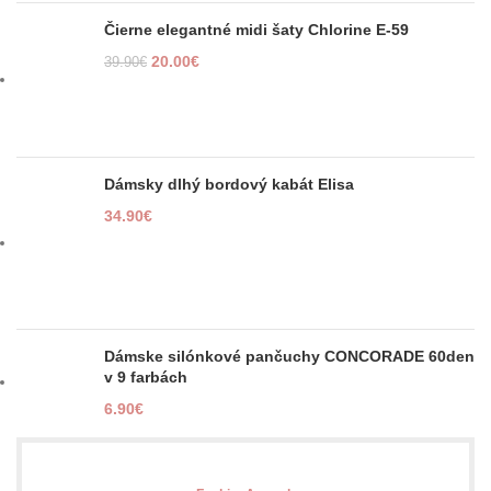
Čierne elegantné midi šaty Chlorine E-59
20.00
€
39.90
€
Dámsky dlhý bordový kabát Elisa
34.90
€
Dámske silónkové pančuchy CONCORADE 60den
v 9 farbách
6.90
€