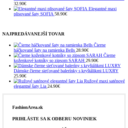
32.90
€
Elegantné maxi
plisované šaty SOFIA
58.90
€
NAJPREDÁVANEJŠÍ TOVAR
Čierne
háčkované šaty na ramienka Bells
28.90
€
Čierne
koženkové kotníky so zipsom SARAH
29.90
€
Dámske čierne sieťované balerínky s kryštálikmi LUXRY
25.90
€
Ružové maxi saténové
elegantné šaty Lia
24.90
€
FashionArea.sk
PRIHLÁSTE SA K ODBERU NOVINIEK