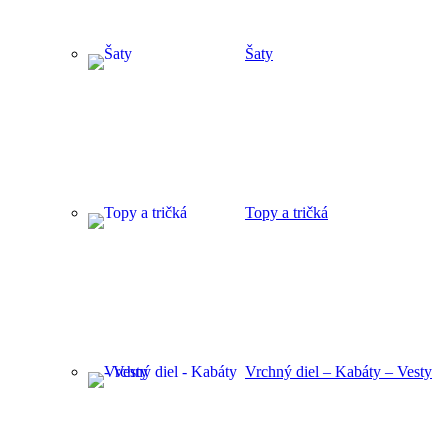
Šaty
Topy a tričká
Vrchný diel – Kabáty – Vesty