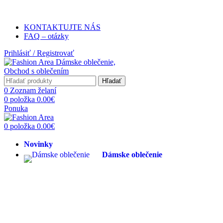
Poštovné ZADARMO pri obje
KONTAKTUJTE NÁS
FAQ – otázky
Prihlásiť / Registrovať
Hľadať
0
Zoznam želaní
0
položka
0.00
€
Ponuka
0
položka
0.00
€
Novinky
Dámske oblečenie