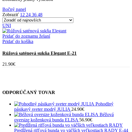
Bočný panel
Zobraziť
12
24
36
48
UNI
Pridať do zoznamu želaní
Pridať do košíka
Rúžová saténová sukňa Elegant E-21
21.90
€
ODPORÚČANÝ TOVAR
Pohodlný
pásikavý sveter modrý JULIA
24.90
€
Béžová
oversize koženková bunda ELISA
56.90
€
Predĺžená rifľová bunda vo väčších veľkostiach RADY E-44