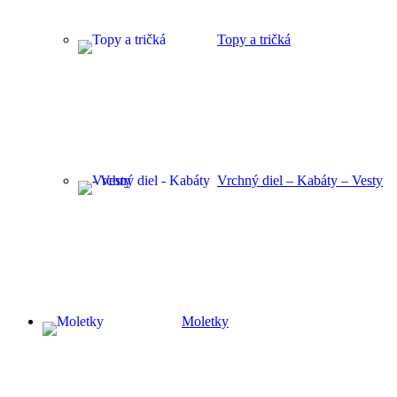
Topy a tričká
Vrchný diel – Kabáty – Vesty
Moletky