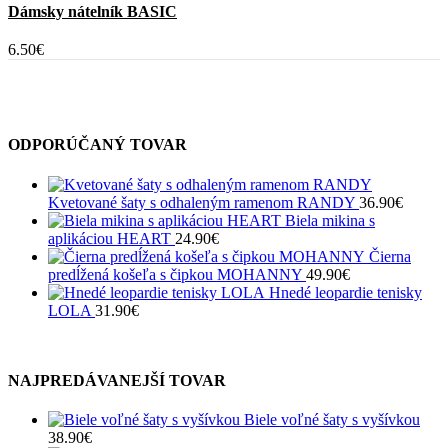
má
Dámsky nátelník BASIC
viacero
variantov.
6.50
€
Možnosti
si
môžete
vybrať
na
ODPORÚČANÝ TOVAR
stránke
produktu.
Kvetované šaty s odhaleným ramenom RANDY
36.90
€
Biela mikina s
aplikáciou HEART
24.90
€
Čierna
predĺžená košeľa s čipkou MOHANNY
49.90
€
Hnedé leopardie tenisky
LOLA
31.90
€
NAJPREDÁVANEJŠÍ TOVAR
Biele voľné šaty s vyšívkou
38.90
€