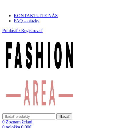
Poštovné ZADARMO pri obje
KONTAKTUJTE NÁS
FAQ – otázky
Prihlásiť / Registrovať
Hľadať
0
Zoznam želaní
0
položka
0.00
€