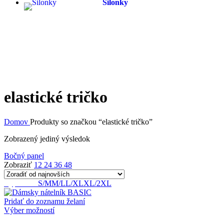
Silonky
elastické tričko
Domov
Produkty so značkou “elastické tričko”
Zobrazený jediný výsledok
Bočný panel
Zobraziť
12
24
36
48
Vypredané
S/M
M/L
L/XL
XL/2XL
Pridať do zoznamu želaní
Tento
Výber možností
produkt