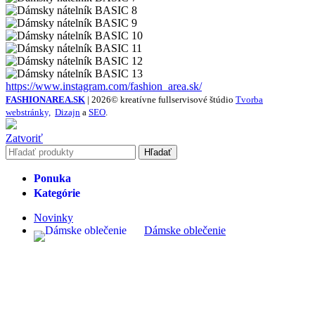
https://www.instagram.com/fashion_area.sk/
FASHIONAREA.SK
| 2026© kreatívne fullservisové štúdio
Tvorba
webstránky,
Dizajn
a
SEO
.
Zatvoriť
Hľadať
Ponuka
Kategórie
Novinky
Dámske oblečenie