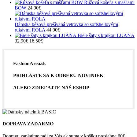
Rúžová košeľa s mašľami
BOW
24.90
€
Dámska béžová prešívaná vetrovka so softshellovými
rukávmi ROLA
44.90
€
Biele šaty s krajkou LUANA
Pôvodná
Aktuálna
32.90
€
16.50
€
cena
cena
bola:
je:
32.90€.
16.50€.
FashionArea.sk
PRIHLÁSTE SA K ODBERU NOVINIEK
ALEBO ZDIEĽAJTE NÁŠ ESHOP
DOPRAVA ZADARMO
Dopravu zaplatíme radi za Vás ak suma v košíku presiahne 60€.