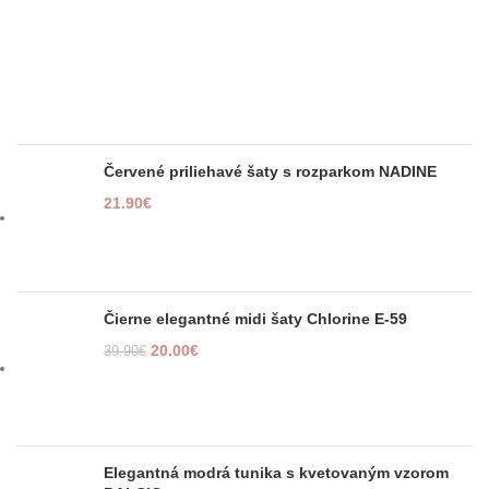
Červené priliehavé šaty s rozparkom NADINE
21.90
€
Čierne elegantné midi šaty Chlorine E-59
20.00
€
39.90
€
Elegantná modrá tunika s kvetovaným vzorom