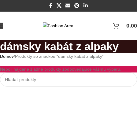
0.00
dámsky kabát z alpaky
Domov
Produkty so značkou “dámsky kabát z alpaky”
Neboli nájdené žiadne produkty zodpovedajúce vášmu výberu.